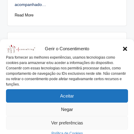
acompanhado…
Read More
Posted
Artigos
Notícias
Gerir o Consentimento
in
A empresa familiar possui uma visão
Para fornecer as melhores experiências, usamos tecnologias como
de futuro
cookies para armazenar e/ou aceder a informações do dispositivo.
Consentir com essas tecnologias nos permitirá processar dados, como
António Nogueira da Costa
Setembro 7, 2018
comportamento de navegação ou IDs exclusivos neste site. Não consentir
Posted
by
ou retirar o consentimento pode afetar negativamante certos recursos e
A empresa familiar sabe que necessita e possui uma
funções.
visão de futuro A visão do…
Aceitar
Read More
Negar
Ver preferências
Política de Cookies