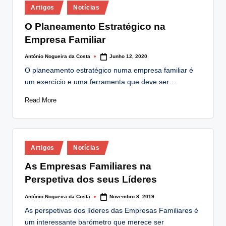
Posted
lt
Artigos
Notícias
in
i
O Planeamento Estratégico na
Empresa Familiar
n
g
António Nogueira da Costa
Junho 12, 2020
Posted
by
O planeamento estratégico numa empresa familiar é
.
um exercício e uma ferramenta que deve ser…
p
Read More
t
Posted
Artigos
Notícias
in
As Empresas Familiares na
Perspetiva dos seus Líderes
António Nogueira da Costa
Novembro 8, 2019
Posted
by
As perspetivas dos líderes das Empresas Familiares é
um interessante barómetro que merece ser