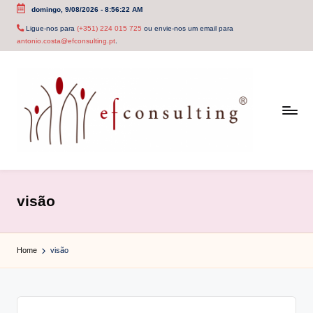
domingo, 9/08/2026
-
8:56:22 AM
Skip
Ligue-nos para
(+351) 224 015 725
ou envie-nos um email para
antonio.costa@efconsulting.pt
.
to
content
e
f
visão
c
o
Home
visão
n
s
u