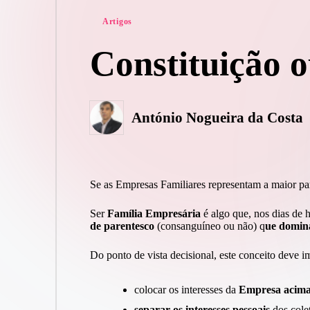
Posted
Artigos
in
Constituição 
António Nogueira da Costa
Posted
by
Se as Empresas Familiares representam a maior pa
Ser
Família Empresária
é algo que, nos dias de 
de parentesco
(consanguíneo ou não) q
ue domina
Do ponto de vista decisional, este conceito deve 
colocar os interesses da
Empresa acima 
separar os interesses pessoais
dos colet