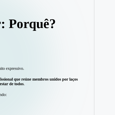
r: Porquê?
ito expressivo.
fissional que reúne membros unidos por laços
star de todos
.
ndo: