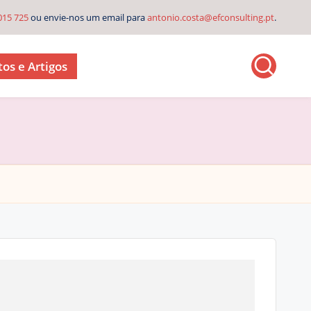
015 725
ou envie-nos um email para
antonio.costa@efconsulting.pt
.
os e Artigos