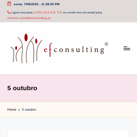
sexta, 7/08/2026
-
11:38:09 PM
Skip
Ligue-nos para
(+351) 224 015 725
ou envie-nos um email para
antonio.costa@efconsulting.pt
.
to
content
e
f
5 outubro
c
o
Home
5 outubro
n
s
u