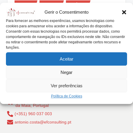
Posted
lt
Artigos
Eventos
Notícias
in
Gerir o Consentimento
i
Dia Internacional da Empresa Familiar
Para fornecer as melhores experiências, usamos tecnologias como
– 5 de outubro
n
cookies para armazenar e/ou aceder a informações do dispositivo.
Consentir com essas tecnologias nos permitirá processar dados, como
g
António Nogueira da Costa
Setembro 29, 2021
Posted
comportamento de navegação ou IDs exclusivos neste site. Não consentir
by
Dia Internacional da Empresa Familiar Em 2011 a
ou retirar o consentimento pode afetar negativamante certos recursos e
.
funções.
Fundación Heres (México) instituiu o 5 de…
p
Aceitar
Read More
t
Negar
Ver preferências
Política de Cookies
Rua Dr Carlos Pires Felgueiras, 206 - 1, 4470-157 Cidade
da Maia, Portugal
(+351) 960 037 003
antonio.costa@efconsulting.pt