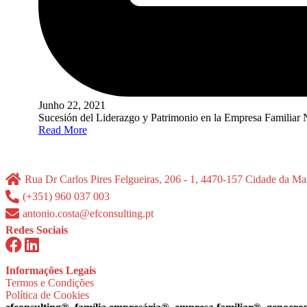
Junho 22, 2021
Sucesión del Liderazgo y Patrimonio en la Empresa Familiar
Read More
Rua Dr Carlos Pires Felgueiras, 206 - 1, 4470-157 Cidade da Mai
(+351) 960 037 003
antonio.costa@efconsulting.pt
Redes Sociais
Informações Legais
Termos e Condições
Política de Cookies