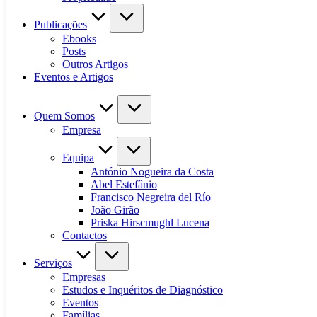
Publicações
Ebooks
Posts
Outros Artigos
Eventos e Artigos
Quem Somos
Empresa
Equipa
António Nogueira da Costa
Abel Estefânio
Francisco Negreira del Río
João Girão
Priska Hirscmughl Lucena
Contactos
Serviços
Empresas
Estudos e Inquéritos de Diagnóstico
Eventos
Famílias