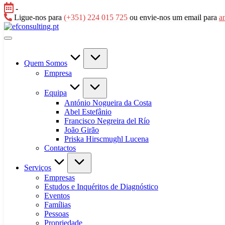
Skip
-
to
Ligue-nos para
(+351) 224 015 725
ou envie-nos um email para
a
content
efconsulting.pt
Quem Somos
Empresa
Equipa
António Nogueira da Costa
Abel Estefânio
Francisco Negreira del Río
João Girão
Priska Hirscmughl Lucena
Contactos
Serviços
Empresas
Estudos e Inquéritos de Diagnóstico
Eventos
Famílias
Pessoas
Propriedade