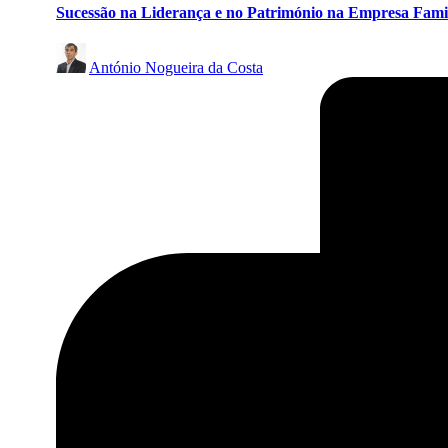
Sucessão na Liderança e no Património na Empresa Fami
Posted
António Nogueira da Costa
by