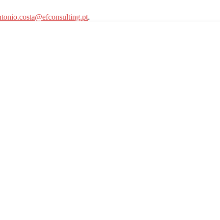
ntonio.costa@efconsulting.pt
.