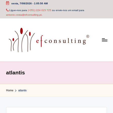
sexta, 7/08/2026
-
1:05:50 AM
Skip
Ligue-nos para
(+351) 224 015 725
ou envie-nos um email para
antonio.costa@efconsulting.pt
.
to
content
e
f
atlantis
c
o
Home
atlantis
n
s
u