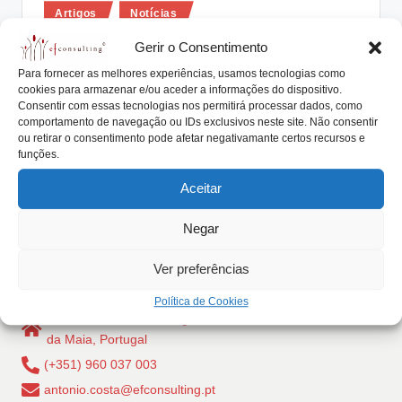
Posted
lt
Artigos
Notícias
in
i
As Empresas Familiares estão
Gerir o Consentimento
associadas à passagem de Ano
n
Para fornecer as melhores experiências, usamos tecnologias como
cookies para armazenar e/ou aceder a informações do dispositivo.
g
António Nogueira da Costa
Janeiro 4, 2019
Consentir com essas tecnologias nos permitirá processar dados, como
Posted
by
comportamento de navegação ou IDs exclusivos neste site. Não consentir
As Empresas Familiares estão associadas à passagem
.
ou retirar o consentimento pode afetar negativamante certos recursos e
de Ano e, como tal, fator de diferenciador
funções.
p
reconhecimento positivo.
Aceitar
t
Read More
Negar
Ver preferências
Política de Cookies
Rua Dr Carlos Pires Felgueiras, 206 - 1, 4470-157 Cidade
da Maia, Portugal
(+351) 960 037 003
antonio.costa@efconsulting.pt