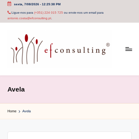
sexta, 7/08/2026
-
12:25:39 PM
Skip
Ligue-nos para
(+351) 224 015 725
ou envie-nos um email para
antonio.costa@efconsulting.pt
.
to
content
e
f
Avela
c
o
Home
Avela
n
s
u