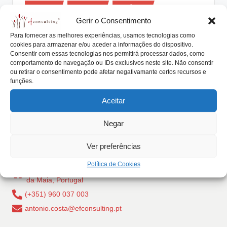
Posted
lt
Artigos
Eventos
Notícias
in
Gerir o Consentimento
i
Protocolo Familiar analisado em
Para fornecer as melhores experiências, usamos tecnologias como
Santa Maria da Feira
n
cookies para armazenar e/ou aceder a informações do dispositivo.
Consentir com essas tecnologias nos permitirá processar dados, como
g
António Nogueira da Costa
Fevereiro 27, 2016
Posted
comportamento de navegação ou IDs exclusivos neste site. Não consentir
by
“ Protocolo Familiar : um acordo de família e os
ou retirar o consentimento pode afetar negativamante certos recursos e
.
funções.
instrumentos jurídicos de suporte” será…
p
Aceitar
Read More
t
Negar
Ver preferências
Política de Cookies
Rua Dr Carlos Pires Felgueiras, 206 - 1, 4470-157 Cidade
da Maia, Portugal
(+351) 960 037 003
antonio.costa@efconsulting.pt