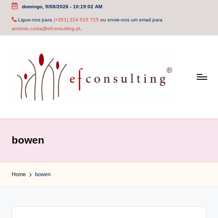
domingo, 9/08/2026
-
10:19:02 AM
Skip
Ligue-nos para
(+351) 224 015 725
ou envie-nos um email para
antonio.costa@efconsulting.pt
.
to
content
e
f
bowen
c
o
Home
bowen
n
s
u