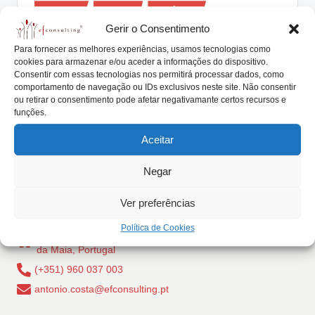
Posted
lt
Artigos
Livros
Notícias
in
Gerir o Consentimento
i
Como as Famílias Trabalham em
Para fornecer as melhores experiências, usamos tecnologias como
Conjunto (Mary F. Whiteside)
n
cookies para armazenar e/ou aceder a informações do dispositivo.
Consentir com essas tecnologias nos permitirá processar dados, como
g
António Nogueira da Costa
Fevereiro 18, 2021
Posted
comportamento de navegação ou IDs exclusivos neste site. Não consentir
by
Percecionar o sistema que é uma família é um passo
ou retirar o consentimento pode afetar negativamante certos recursos e
.
funções.
essencial para potenciar o seu…
p
Aceitar
Read More
t
Negar
Ver preferências
Política de Cookies
Rua Dr Carlos Pires Felgueiras, 206 - 1, 4470-157 Cidade
da Maia, Portugal
(+351) 960 037 003
antonio.costa@efconsulting.pt