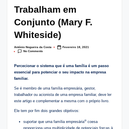
lt
Trabalham em
i
Conjunto (Mary F.
n
Whiteside)
g
.
António Nogueira da Costa
Fevereiro 18, 2021
Posted
p
No Comments
by
t
Percecionar o sistema que é uma família é um passo
essencial para potenciar o seu impacto na empresa
familiar.
Se é membro de uma família empresária, gestor,
trabalhador ou acionista de uma empresa familiar, deve ler
este artigo e complementar a mesma com o próprio livro.
Ele tem por fim dois grandes objetivos:
®
suportar que uma família empresária
coesa
proporciona uma multiplicidade de potenciais forças à