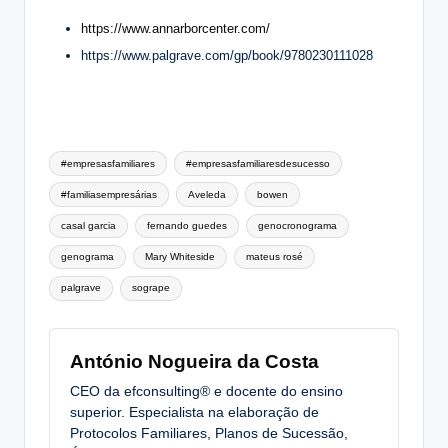
https://www.annarborcenter.com/
https://www.palgrave.com/gp/book/9780230111028
Tags:
#empresasfamiliares
#empresasfamiliaresdesucesso
#familiasempresárias
Aveleda
bowen
casal garcia
fernando guedes
genocronograma
genograma
Mary Whiteside
mateus rosé
palgrave
sogrape
António Nogueira da Costa
CEO da efconsulting® e docente do ensino
superior. Especialista na elaboração de
Protocolos Familiares, Planos de Sucessão,