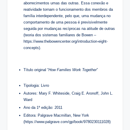
aborrecimentos umas das outras. Essa conexão e
reatividade tornam o funcionamento dos membros da
família interdependente, pelo que, uma mudança no
comportamento de uma pessoa é previsivelmente
seguida por mudanças recíprocas na atitude de outras
(teoria dos sistemas familiares de Bowen –
https://www.thebowencenter.org/introduction-eight-
concepts).
Título original “
How Families Work Together
”
Tipologia: Livro
Autores: Mary F. Whiteside, Craig E. Aronoff, John L.
Ward
Ano da 1ª edição: 2011
Editora: Palgrave Macmillan, New York
(https://www.palgrave.com/gp/book/9780230111028)