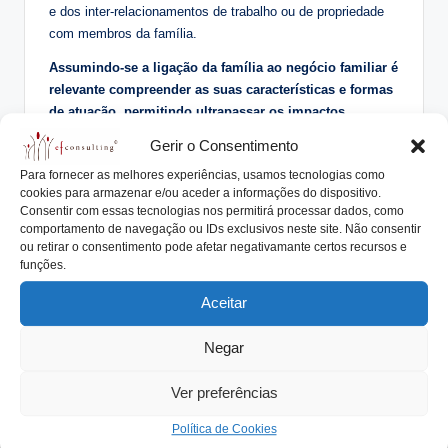
e dos inter-relacionamentos de trabalho ou de propriedade
com membros da família.
Assumindo-se a ligação da família ao negócio familiar é
relevante compreender as suas características e formas
de atuação, permitindo ultrapassar os impactos
negativos e potenciar as influências positivas.
Gerir o Consentimento
A leitura deste livro e o exemplo da família Guedes
Para fornecer as melhores experiências, usamos tecnologias como
®
constituem uma via para transformar a família empresária
cookies para armazenar e/ou aceder a informações do dispositivo.
Consentir com essas tecnologias nos permitirá processar dados, como
numa vantagem comparativa das empresas familiares.
comportamento de navegação ou IDs exclusivos neste site. Não consentir
ou retirar o consentimento pode afetar negativamante certos recursos e
funções.
Fernando Van Zeller Guedes, nascido em 1903, foi educado
na Quinta da Aveleda. Contraiu a gripe pneumónica,
Aceitar
interrompeu os estudos, … aos 21 anos entrou na Martinez
Gassiot, exportadora de vinhos do Porto.
Negar
Fernando e o irmão Roberto partilhavam a Quinta da
Ver preferências
Aveleda com mais cinco irmãos, quando decidiram, com
mais 16 sócios, criar a
Sogrape
.
Política de Cookies