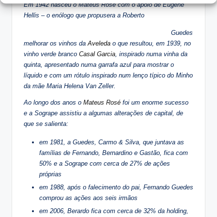
Em 1942 nasceu o Mateus Rosé com o apoio de Eugène
Hellis – o enólogo que propusera a Roberto
Guedes
melhorar os vinhos da
Aveleda
o que resultou, em 1939, no
vinho verde branco
Casal Garcia
, inspirado numa vinha da
quinta, apresentado numa garrafa azul para mostrar o
líquido e com um rótulo inspirado num lenço típico do Minho
da mãe Maria Helena Van Zeller.
Ao longo dos anos o
Mateus Rosé
foi um enorme sucesso
e a Sogrape assistiu a algumas alterações de capital, de
que se salienta:
em 1981, a Guedes, Carmo & Silva, que juntava as
famílias de Fernando, Bernardino e Gastão, fica com
50% e a Sogrape com cerca de 27% de ações
próprias
em 1988, após o falecimento do pai, Fernando Guedes
comprou as ações aos seis irmãos
em 2006, Berardo fica com cerca de 32% da holding,