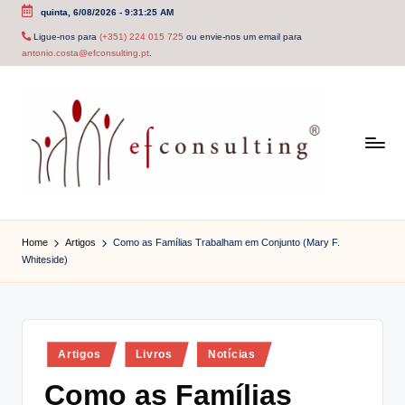
quinta, 6/08/2026
-
9:31:25 AM
Skip
Ligue-nos para
(+351) 224 015 725
ou envie-nos um email para
antonio.costa@efconsulting.pt
.
to
content
e
f
Home
Artigos
Como as Famílias Trabalham em Conjunto (Mary F.
Whiteside)
c
o
n
Posted
Artigos
Livros
Notícias
s
in
Como as Famílias
u