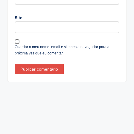
r
n
a
Site
ti
v
e
:
Guardar o meu nome, email e site neste navegador para a
próxima vez que eu comentar.