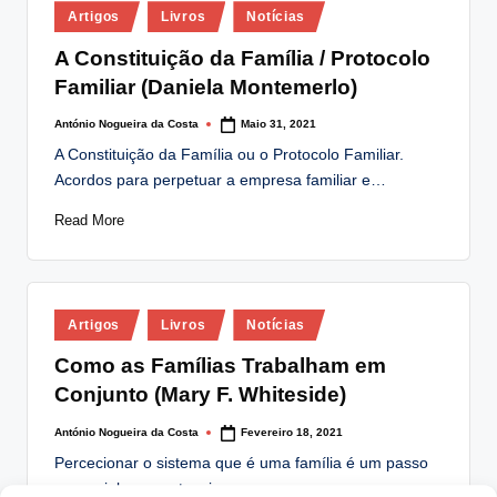
Posted
lt
Artigos
Livros
Notícias
in
i
A Constituição da Família / Protocolo
Familiar (Daniela Montemerlo)
n
g
António Nogueira da Costa
Maio 31, 2021
Posted
by
A Constituição da Família ou o Protocolo Familiar.
.
Acordos para perpetuar a empresa familiar e…
p
Read More
t
Posted
Artigos
Livros
Notícias
in
Como as Famílias Trabalham em
Conjunto (Mary F. Whiteside)
António Nogueira da Costa
Fevereiro 18, 2021
Posted
by
Percecionar o sistema que é uma família é um passo
essencial para potenciar o seu…