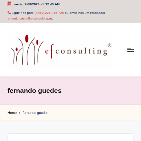
sexta, 7/08/2026
-
5:32:49 AM
Skip
Ligue-nos para
(+351) 224 015 725
ou envie-nos um email para
antonio.costa@efconsulting.pt
.
to
content
e
f
fernando guedes
c
o
Home
fernando guedes
n
s
u