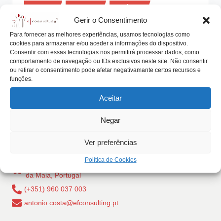
Posted
lt
Artigos
Eventos
Notícias
in
Gerir o Consentimento
i
Empresas Familiares no Negócio do
Para fornecer as melhores experiências, usamos tecnologias como
Vinho
n
cookies para armazenar e/ou aceder a informações do dispositivo.
Consentir com essas tecnologias nos permitirá processar dados, como
g
António Nogueira da Costa
Janeiro 26, 2018
Posted
comportamento de navegação ou IDs exclusivos neste site. Não consentir
by
Workshop "Empresas Familiares no Negócio do Vinho"
ou retirar o consentimento pode afetar negativamante certos recursos e
.
funções.
O vinho é um produto associado a momentos…
p
Aceitar
Read More
t
Negar
Ver preferências
Política de Cookies
Rua Dr Carlos Pires Felgueiras, 206 - 1, 4470-157 Cidade
da Maia, Portugal
(+351) 960 037 003
antonio.costa@efconsulting.pt