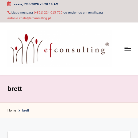
sexta, 7/08/2026
-
5:28:16 AM
Skip
Ligue-nos para
(+351) 224 015 725
ou envie-nos um email para
antonio.costa@efconsulting.pt
.
to
content
e
f
brett
c
o
Home
brett
n
s
u