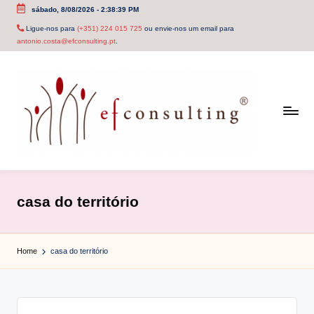
sábado, 8/08/2026
-
2:38:39 PM
Skip
Ligue-nos para
(+351) 224 015 725
ou envie-nos um email para
antonio.costa@efconsulting.pt
.
to
content
e
f
casa do território
c
o
Home
casa do território
n
s
u