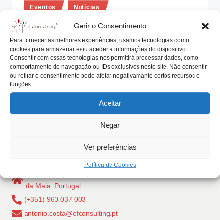
Posted
lt
Eventos
Notícias
in
i
Enfrentar os Desafios, Assegurar a
Gerir o Consentimento
Continuidade
n
Para fornecer as melhores experiências, usamos tecnologias como
cookies para armazenar e/ou aceder a informações do dispositivo.
g
António Nogueira da Costa
Novembro 9, 2017
Consentir com essas tecnologias nos permitirá processar dados, como
Posted
by
comportamento de navegação ou IDs exclusivos neste site. Não consentir
Workshop: "Enfrentar os Desafios, Assegurar a
.
ou retirar o consentimento pode afetar negativamante certos recursos e
Continuidade" Evento integrado no projeto Roadmap
funções.
p
Empresas Familiares , promovido pelo…
Aceitar
t
Read More
Negar
Ver preferências
Política de Cookies
Rua Dr Carlos Pires Felgueiras, 206 - 1, 4470-157 Cidade
da Maia, Portugal
(+351) 960 037 003
antonio.costa@efconsulting.pt