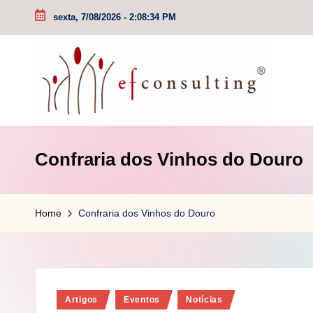
sexta, 7/08/2026
-
2:08:34 PM
Skip
to
content
e
Confraria dos Vinhos do Douro
f
c
Home
Confraria dos Vinhos do Douro
o
n
s
Posted
Artigos
Eventos
Notícias
u