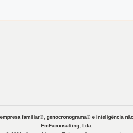
, empresa familiar®️, genocronograma®️ e inteligência nã
EmFaconsulting, Lda.