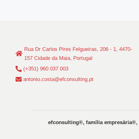
Rua Dr Carlos Pires Felgueiras, 206 - 1, 4470-
157 Cidade da Maia, Portugal
(+351) 960 037 003
antonio.costa@efconsulting.pt
efconsulting®️, família empresária®️