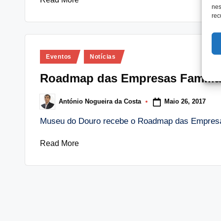
nes
rec
Posted
Eventos
Notícias
in
Roadmap das Empresas Famili
Maio 26, 2017
António Nogueira da Costa
Posted
by
Museu do Douro recebe o Roadmap das Empresa
Read More