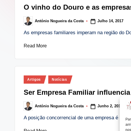
in
O vinho do Douro e as empresas
lt
Julho 14, 2017
António Nogueira da Costa
i
Posted
by
As empresas familiares imperam na região do D
n
Read More
g
.
p
Posted
Artigos
Notícias
t
in
Ser Empresa Familiar influencia
Junho 2, 2017
António Nogueira da Costa
Posted
by
A posição concorrencial de uma empresa é um i
Par
arm
nos
Read More