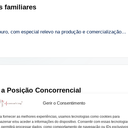
 familiares
ouro, com especial relevo na produção e comercialização…
 a Posição Concorrencial
Gerir o Consentimento
ndicador da sua capacidade competitiva, no negócio…
a fornecer as melhores experiências, usamos tecnologias como cookies para
azenar e/ou aceder a informações do dispositivo. Consentir com essas tecnologia
 permitirá processar dados, como comportamento de navegação ou IDs exclusivo