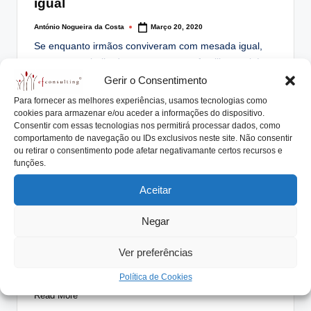
igual
António Nogueira da Costa
Março 20, 2020
Posted
by
Se enquanto irmãos conviveram com mesada igual,
enquanto trabalhadores na empresa familiar também
devem ter…
Gerir o Consentimento
Para fornecer as melhores experiências, usamos tecnologias como
Read More
cookies para armazenar e/ou aceder a informações do dispositivo.
Consentir com essas tecnologias nos permitirá processar dados, como
comportamento de navegação ou IDs exclusivos neste site. Não consentir
ou retirar o consentimento pode afetar negativamante certos recursos e
funções.
Posted
Artigos
Perguntas & Respostas
in
Aceitar
Aos filhos paga-se salário adequado
ou igual mesada?
Negar
António Nogueira da Costa
Fevereiro 28, 2020
Posted
by
Ver preferências
Trabalho na empresa da família há já oito anos e sou
responsável pela área de…
Política de Cookies
Read More