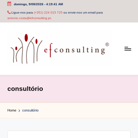
domingo, 9/08/2026
-
4:19:42 AM
Skip
Ligue-nos para
(+351) 224 015 725
ou envie-nos um email para
antonio.costa@efconsulting.pt
.
to
content
e
f
consultório
c
o
Home
consultório
n
s
u