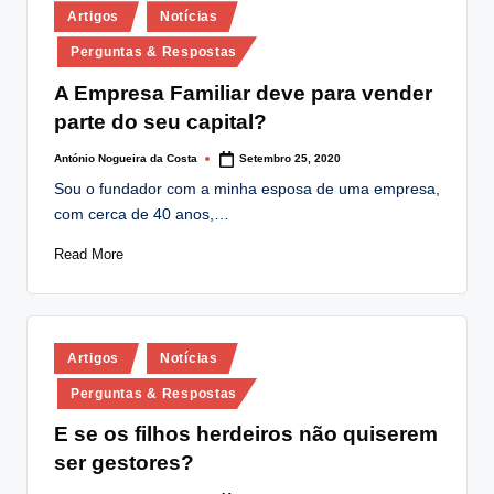
Posted
lt
Artigos
Notícias
in
i
Perguntas & Respostas
n
A Empresa Familiar deve para vender
parte do seu capital?
g
.
António Nogueira da Costa
Setembro 25, 2020
Posted
by
Sou o fundador com a minha esposa de uma empresa,
p
com cerca de 40 anos,…
t
Read More
Posted
Artigos
Notícias
in
Perguntas & Respostas
E se os filhos herdeiros não quiserem
ser gestores?