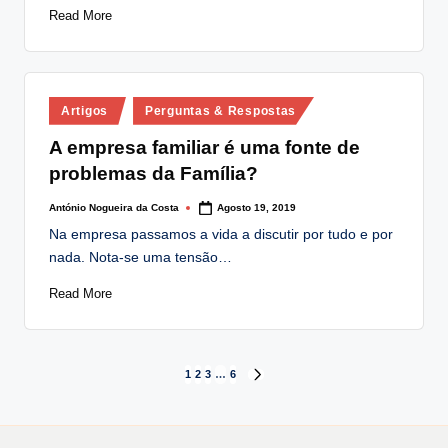
Read More
Posted
Artigos
Perguntas & Respostas
in
A empresa familiar é uma fonte de
problemas da Família?
António Nogueira da Costa
Agosto 19, 2019
Posted
by
Na empresa passamos a vida a discutir por tudo e por
nada. Nota-se uma tensão…
Read More
Paginação
1
2
3
…
6
NEXT
PAGE
dos