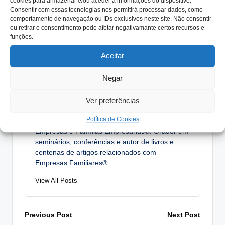
cookies para armazenar e/ou aceder a informações do dispositivo.
Tags:
#empresasfamiliaresdesucesso
AIMMAP
conflitos
Consentir com essas tecnologias nos permitirá processar dados, como
comportamento de navegação ou IDs exclusivos neste site. Não consentir
consultório
perguntas
problemas
ou retirar o consentimento pode afetar negativamante certos recursos e
funções.
Protocolo Familiar
Aceitar
António Nogueira da Costa
Negar
CEO da efconsulting® e docente do ensino
superior. Especialista na elaboração de
Ver preferências
Protocolos Familiares, Planos de Sucessão,
Política de Cookies
Órgãos de Governo, acompanhando numerosas
Empresas e Famílias Empresárias®. Orador em
seminários, conferências e autor de livros e
centenas de artigos relacionados com
Empresas Familiares®.
View All Posts
Post
Previous Post
Next Post