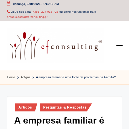
domingo, 9/08/2026
-
1:46:20 AM
Skip
Ligue-nos para
(+351) 224 015 725
ou envie-nos um email para
antonio.costa@efconsulting.pt
.
to
content
e
f
Home
Artigos
A empresa familiar é uma fonte de problemas da Família?
c
o
n
Posted
Artigos
Perguntas & Respostas
in
s
A empresa familiar é
u