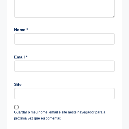
Nome
*
A
lt
Email
*
e
r
n
a
Site
ti
v
e
:
Guardar o meu nome, email e site neste navegador para a
próxima vez que eu comentar.