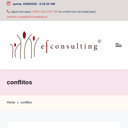
quinta, 6/08/2026
-
9:32:26 AM
Skip
Ligue-nos para
(+351) 224 015 725
ou envie-nos um email para
antonio.costa@efconsulting.pt
.
to
content
e
f
conflitos
c
o
Home
conflitos
n
s
u