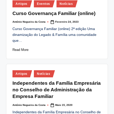
Posted
lt
Artigos
Eventos
Notícias
in
i
Curso Governança Familiar (online)
n
António Nogueira da Costa
Fevereiro 24, 2023
Posted
by
g
Curso Governança Familiar (online) 2ª edição Uma
dinamização do Legado & Família uma comunidade
.
que…
p
Read More
t
Posted
Artigos
Notícias
in
Independentes da Família Empresária
no Conselho de Administração da
Empresa Familiar
António Nogueira da Costa
Maio 15, 2020
Posted
by
Independentes da Família Empresária no Conselho de