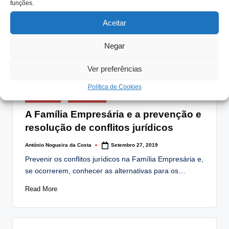
funções.
Se enquanto irmãos conviveram com mesada igual,
enquanto trabalhadores na empresa familiar também
Aceitar
devem ter…
Negar
Read More
Ver preferências
Política de Cookies
Posted
Artigos
Notícias
in
A Família Empresária e a prevenção e
resolução de conflitos jurídicos
António Nogueira da Costa
Setembro 27, 2019
Posted
by
Prevenir os conflitos jurídicos na Família Empresária e,
se ocorrerem, conhecer as alternativas para os…
Read More