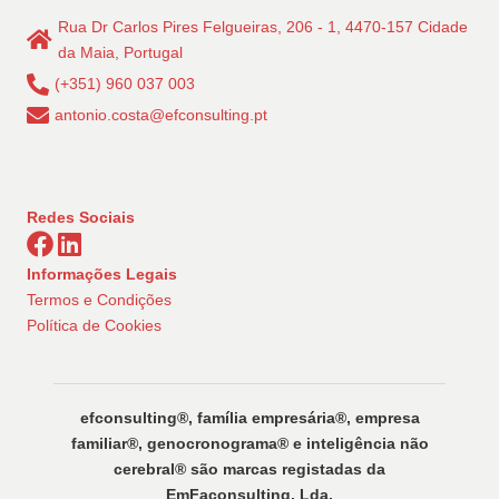
Rua Dr Carlos Pires Felgueiras, 206 - 1, 4470-157 Cidade
da Maia, Portugal
(+351) 960 037 003
antonio.costa@efconsulting.pt
Redes Sociais
Informações Legais
Termos e Condições
Política de Cookies
efconsulting®️, família empresária®️, empresa
familiar®️, genocronograma®️ e inteligência não
cerebral®️ são marcas registadas da
EmFaconsulting, Lda.