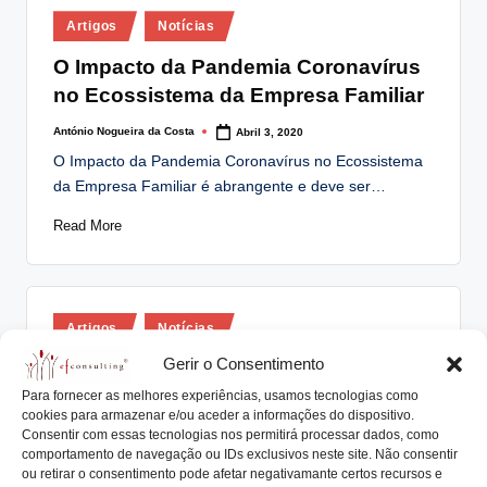
Posted
Artigos
Notícias
in
O Impacto da Pandemia Coronavírus
no Ecossistema da Empresa Familiar
António Nogueira da Costa
Abril 3, 2020
Posted
by
O Impacto da Pandemia Coronavírus no Ecossistema
da Empresa Familiar é abrangente e deve ser…
Read More
Posted
Artigos
Notícias
in
Gerir o Consentimento
Perguntas & Respostas
Para fornecer as melhores experiências, usamos tecnologias como
A irmãos com mesada igual, salário
cookies para armazenar e/ou aceder a informações do dispositivo.
igual
Consentir com essas tecnologias nos permitirá processar dados, como
comportamento de navegação ou IDs exclusivos neste site. Não consentir
António Nogueira da Costa
Março 20, 2020
ou retirar o consentimento pode afetar negativamante certos recursos e
Posted
by