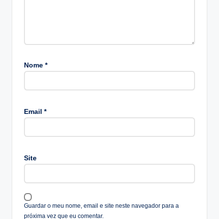
Nome
*
A
lt
Email
*
e
r
n
a
Site
ti
v
e
:
Guardar o meu nome, email e site neste navegador para a
próxima vez que eu comentar.