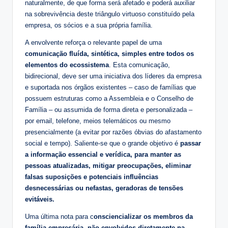
naturalmente, de que forma será afetado e poderá auxiliar
na sobrevivência deste triângulo virtuoso constituído pela
empresa, os sócios e a sua própria família.
A envolvente reforça o relevante papel de uma
comunicação fluída, sintética, simples entre todos os
elementos do ecossistema
. Esta comunicação,
bidirecional, deve ser uma iniciativa dos líderes da empresa
e suportada nos órgãos existentes – caso de famílias que
possuem estruturas como a Assembleia e o Conselho de
Família – ou assumida de forma direta e personalizada –
por email, telefone, meios telemáticos ou mesmo
presencialmente (a evitar por razões óbvias do afastamento
social e tempo). Saliente-se que o grande objetivo é
passar
a informação essencial e verídica, para manter as
pessoas atualizadas, mitigar preocupações, eliminar
falsas suposições e potenciais influências
desnecessárias ou nefastas, geradoras de tensões
evitáveis.
Uma última nota para c
onsciencializar os membros da
família empresária, não envolvidos diretamente na