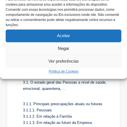
cookies para armazenar e/ou aceder a informações do dispositivo.
Consentir com essas tecnologias nos permitirá processar dados, como
2.1. Alteração na política de Dividendos
comportamento de navegação ou IDs exclusivos neste site. Não consentir
2.1.1. Contas de 2019 (Assembleia de Acionistas até
ou retirar o consentimento pode afetar negativamante certos recursos e
junho de 2020)
funções.
2.1.2. Contas de 2020 (Assembleia de Acionistas em
Aceitar
2021)
2.2. Necessidades de Financiamento da Empresa
Negar
2.2.1. Empréstimos ou Suprimentos
2.2.2. Aumento de Capital
Ver preferências
2.3. Potenciais Oportunidades
2.3.1. Cooperações, compra, venda, fusões, …
Política de Cookies
A Família Empresária
3.1. O estado geral das Pessoas a nível de saúde,
emocional, quarentena, …
3.1.1. Principais preocupações atuais ou futuras
3.1.1.1. Pessoais
3.1.1.2. Em relação à Família
3.1.1.3. Em relação ao futuro da Empresa