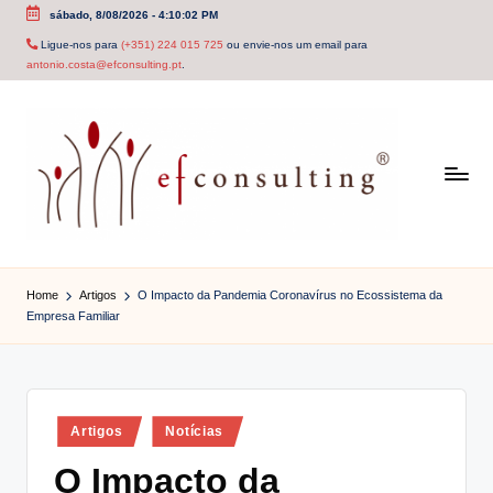
sábado, 8/08/2026
-
4:10:03 PM
Skip
Ligue-nos para
(+351) 224 015 725
ou envie-nos um email para
antonio.costa@efconsulting.pt
.
to
content
e
f
Home
Artigos
O Impacto da Pandemia Coronavírus no Ecossistema da
Empresa Familiar
c
o
n
Posted
Artigos
Notícias
s
in
O Impacto da
u