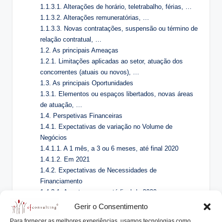
1.1.3.1. Alterações de horário, teletrabalho, férias, …
1.1.3.2. Alterações remuneratórias, …
1.1.3.3. Novas contratações, suspensão ou término de
relação contratual, …
1.2. As principais Ameaças
1.2.1. Limitações aplicadas ao setor, atuação dos
concorrentes (atuais ou novos), …
1.3. As principais Oportunidades
1.3.1. Elementos ou espaços libertados, novas áreas
de atuação, …
1.4. Perspetivas Financeiras
1.4.1. Expectativas de variação no Volume de
Negócios
1.4.1.1. A 1 mês, a 3 ou 6 meses, até final 2020
1.4.1.2. Em 2021
1.4.2. Expectativas de Necessidades de
Financiamento
1.4.2.1. A curto prazo e até final de 2020
1.4.2.2. A 1 a 3 anos
Gerir o Consentimento
Os Acionistas
Para fornecer as melhores experiências, usamos tecnologias como