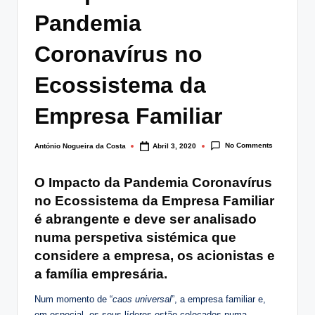
lt
Pandemia
i
Coronavírus no
n
Ecossistema da
g
.
Empresa Familiar
p
No Comments
António Nogueira da Costa
Abril 3, 2020
t
Posted
by
O Impacto da Pandemia Coronavírus
no Ecossistema da Empresa Familiar
é abrangente e deve ser analisado
numa perspetiva sistémica que
considere a empresa, os acionistas e
a família empresária.
Num momento de “
caos universal
”, a empresa familiar e,
em especial, os seus líderes estão colocados numa