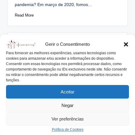
pandemia? Em março de 2020, fomos…
Read More
Posted
Gerir o Consentimento
Artigos
Notícias
in
Para fornecer as melhores experiências, usamos tecnologias como
2020: O ANO DO IMPOSSÍVEL
cookies para armazenar e/ou aceder a informações do dispositivo.
Consentir com essas tecnologias nos permitirá processar dados, como
António Nogueira da Costa
Dezembro 18, 2020
Posted
comportamento de navegação ou IDs exclusivos neste site. Não consentir
by
2020 classificado como o ANO DO IMPOSSÍVEL! O
ou retirar o consentimento pode afetar negativamante certos recursos e
funções.
que diríamos em dezembro de 2019 se…
Read More
Aceitar
Negar
Posted
Ver preferências
Artigos
Notícias
in
Política de Cookies
O Impacto da Pandemia Coronavírus