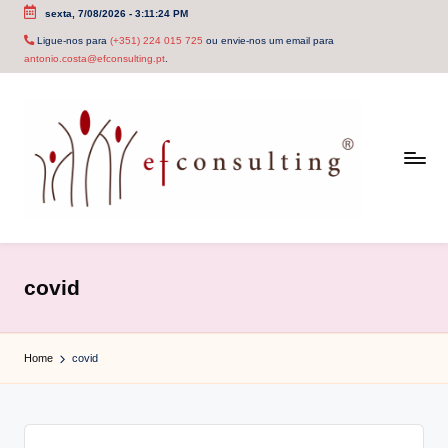
sexta, 7/08/2026
-
3:11:24 PM
Skip
Ligue-nos para
(+351) 224 015 725
ou envie-nos um email para
antonio.costa@efconsulting.pt
.
to
content
e
f
covid
c
o
Home
covid
n
s
u