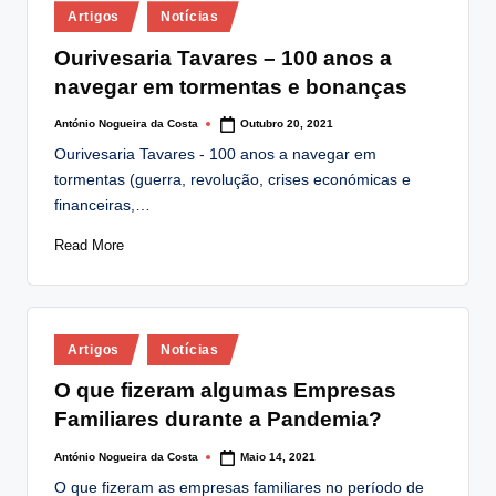
Posted
lt
Artigos
Notícias
in
i
Ourivesaria Tavares – 100 anos a
navegar em tormentas e bonanças
n
g
António Nogueira da Costa
Outubro 20, 2021
Posted
by
Ourivesaria Tavares - 100 anos a navegar em
.
tormentas (guerra, revolução, crises económicas e
p
financeiras,…
t
Read More
Posted
Artigos
Notícias
in
O que fizeram algumas Empresas
Familiares durante a Pandemia?
António Nogueira da Costa
Maio 14, 2021
Posted
by
O que fizeram as empresas familiares no período de