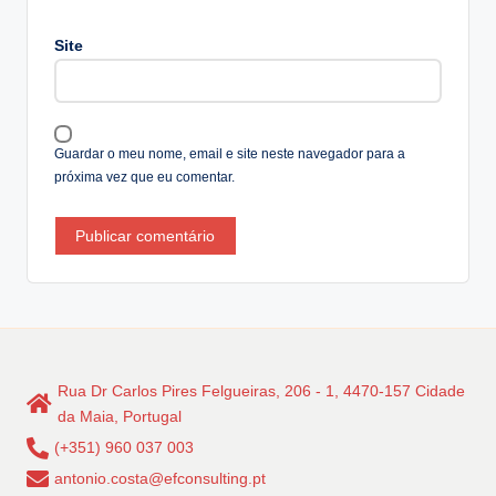
n
a
Site
ti
v
e
:
Guardar o meu nome, email e site neste navegador para a
próxima vez que eu comentar.
Rua Dr Carlos Pires Felgueiras, 206 - 1, 4470-157 Cidade
da Maia, Portugal
(+351) 960 037 003
antonio.costa@efconsulting.pt