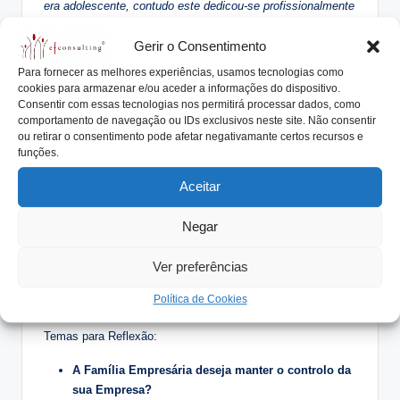
era adolescente, contudo este dedicou-se profissionalmente
a esta atividade e setor.
Gerir o Consentimento
Para fornecer as melhores experiências, usamos tecnologias como
O desejo deste fundador era conciliar a longa tradição
cookies para armazenar e/ou aceder a informações do dispositivo.
Consentir com essas tecnologias nos permitirá processar dados, como
portuária da família e criar o seu próprio estilo de vinho do
comportamento de navegação ou IDs exclusivos neste site. Não consentir
porto, distinto duma indústria ainda muito imersa no seu
ou retirar o consentimento pode afetar negativamante certos recursos e
passado, o que fez com os dois irmãos e a esposa –
funções.
Carolina Churchill – cujo apelido deu o nome à empresa.
Aceitar
Em 1999 compraram a
Quinta da Gricha
, o que permitiu a
produção de vinhos do Douro próprios.
Negar
Em 2019 a filha Zoe e o marido e Ben integram a equipa,
Ver preferências
permitindo assegurar a continuidade efetuando a transição
da empresa para a 2ª geração, mas com raízes nas seis
Política de Cookies
gerações de história da família no Douro.
Temas para Reflexão:
A Família Empresária deseja manter o controlo da
sua Empresa?