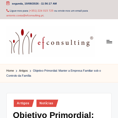
segunda, 10/08/2026
-
11:56:18 AM
Skip
Ligue-nos para
(+351) 224 015 725
ou envie-nos um email para
antonio.costa@efconsulting.pt
.
to
content
e
f
Home
Artigos
Objetivo Primordial: Manter a Empresa Familiar sob o
Controlo da Família
c
o
n
Posted
Artigos
Notícias
s
in
Objetivo Primordial:
u