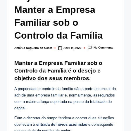
lt
Manter a Empresa
i
Familiar sob o
n
Controlo da Família
g
.
No Comments
António Nogueira da Costa
Abril 9, 2020
Posted
p
by
t
Manter a Empresa Familiar sob o
Controlo da Família é o desejo e
objetivo dos seus membros.
A propriedade e controlo da família são a parte essencial do
adn
de uma empresa familiar e, normalmente, assegurados
com a máxima força suportada na posse da totalidade do
capital.
Com o decorrer do tempo tendem a ocorrer duas situações
que levam à
entrada de novos acionistas
e consequente
necessidade de partilha do poder: