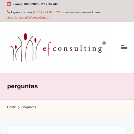
quinta, 6/08/2026
-
2:12:36 AM
Skip
Ligue-nos para
(+351) 224 015 725
ou envie-nos um email para
antonio.costa@efconsulting.pt
.
to
content
e
f
perguntas
c
o
Home
perguntas
n
s
u