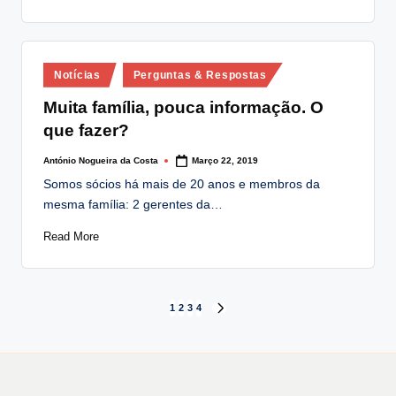
Posted
Notícias
Perguntas & Respostas
in
Muita família, pouca informação. O
que fazer?
António Nogueira da Costa
Março 22, 2019
Posted
by
Somos sócios há mais de 20 anos e membros da
mesma família: 2 gerentes da…
Read More
Paginação
1
2
3
4
NEXT
PAGE
dos
conteúdos