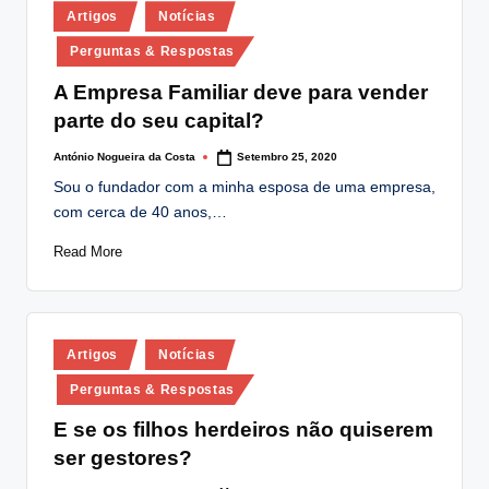
Posted
lt
Artigos
Notícias
in
i
Perguntas & Respostas
n
A Empresa Familiar deve para vender
parte do seu capital?
g
.
António Nogueira da Costa
Setembro 25, 2020
Posted
by
Sou o fundador com a minha esposa de uma empresa,
p
com cerca de 40 anos,…
t
Read More
Posted
Artigos
Notícias
in
Perguntas & Respostas
E se os filhos herdeiros não quiserem
ser gestores?