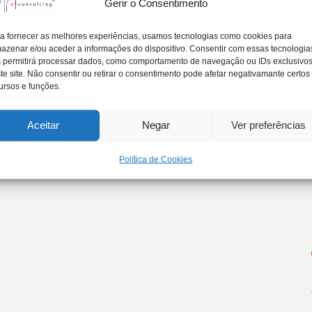
Gerir o Consentimento
idade em Empresas Familiares
a fornecer as melhores experiências, usamos tecnologias como cookies para
azenar e/ou aceder a informações do dispositivo. Consentir com essas tecnologia
 permitirá processar dados, como comportamento de navegação ou IDs exclusivo
te site. Não consentir ou retirar o consentimento pode afetar negativamante certos
Empresas Familiares" , o ESCE-IPVC desenvolveu uma exce
ursos e funções.
Aceitar
Negar
Ver preferências
Política de Cookies