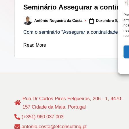
in
Seminário Assegurar a continu
lt
Par
arm
Dezembro 8, 2015
António Nogueira da Costa
i
Posted
nos
by
nes
Com o seminário "Assegurar a continuidade em 
n
rec
Read More
g
.
p
t
Rua Dr Carlos Pires Felgueiras, 206 - 1, 4470-
157 Cidade da Maia, Portugal
(+351) 960 037 003
antonio.costa@efconsulting.pt