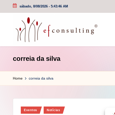
sábado, 8/08/2026
-
5:43:46 AM
Skip
to
content
e
correia da silva
f
c
Home
correia da silva
o
n
s
Posted
Eventos
Notícias
u