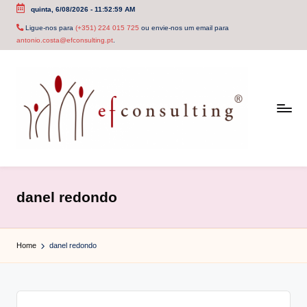
quinta, 6/08/2026
-
11:52:59 AM
Skip
Ligue-nos para
(+351) 224 015 725
ou envie-nos um email para
antonio.costa@efconsulting.pt
.
to
content
e
f
danel redondo
c
o
Home
danel redondo
n
s
u