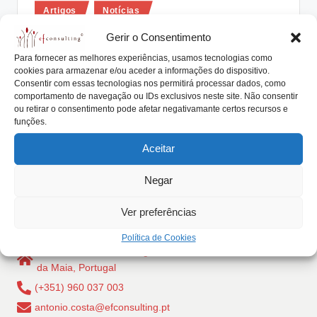
Posted
lt
Artigos
Notícias
in
i
Os cônjuges estão envolvidos ou
Gerir o Consentimento
informados sobre a empresa familiar
n
Para fornecer as melhores experiências, usamos tecnologias como
cookies para armazenar e/ou aceder a informações do dispositivo.
g
António Nogueira da Costa
Novembro 3, 2017
Consentir com essas tecnologias nos permitirá processar dados, como
Posted
by
comportamento de navegação ou IDs exclusivos neste site. Não consentir
Sem cônjuges não há família; sem família não há
.
ou retirar o consentimento pode afetar negativamante certos recursos e
descendência; sem descendência não há
funções.
p
continuidade…
Aceitar
t
Read More
Negar
Ver preferências
Política de Cookies
Rua Dr Carlos Pires Felgueiras, 206 - 1, 4470-157 Cidade
da Maia, Portugal
(+351) 960 037 003
antonio.costa@efconsulting.pt