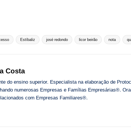
cesso
Estíbaliz
josé redondo
licor beirão
nota
qu
a Costa
e do ensino superior. Especialista na elaboração de Proto
ando numerosas Empresas e Famílias Empresárias®. Orado
 relacionados com Empresas Familiares®.