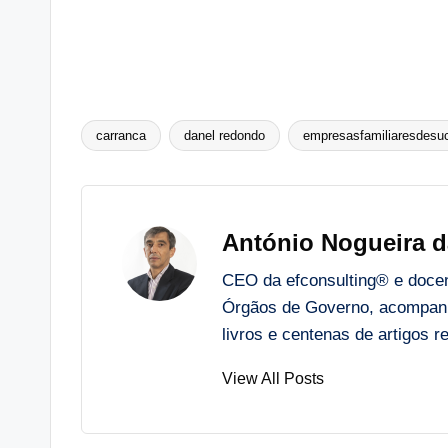
carranca
danel redondo
empresasfamiliaresdesu
Tags:
António Nogueira d
CEO da efconsulting® e docent
Órgãos de Governo, acompanh
livros e centenas de artigos
View All Posts