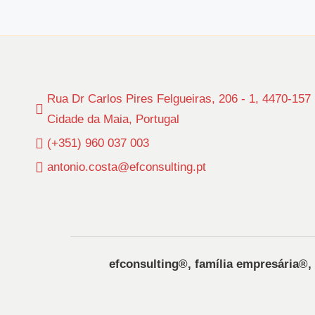
Rua Dr Carlos Pires Felgueiras, 206 - 1, 4470-157
Cidade da Maia, Portugal
(+351) 960 037 003
antonio.costa@efconsulting.pt
efconsulting®️, família empresária®️