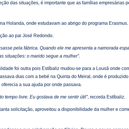
ão das situações, é importante que as famílias empresárias
e na Holanda, onde estudavam ao abrigo do programa Erasmus.
ação ao pai José Redondo.
assasse pela fábrica. Quando ele me apresenta a namorada espa
s situações: o marido segue a mulher”
.
alidade foi outra pois Estíbaliz mudou-se para a Lousã onde c
z passava dias com a bebé na Quinta do Meiral, onde é produzid
e oferecia a sua ajuda por onde passava.
 tempo livre. Eu gostava de me sentir útil”
, recorda Estíbaliz.
anta solicitação, aproveitou a disponibilidade da mulher e co