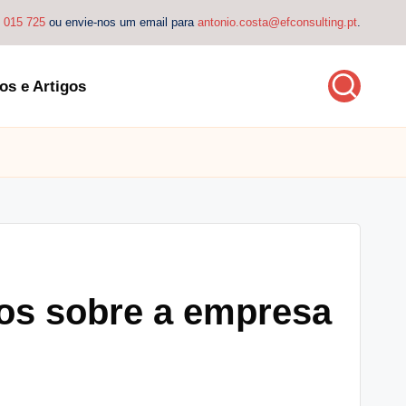
4 015 725
ou envie-nos um email para
antonio.costa@efconsulting.pt
.
os e Artigos
os sobre a empresa