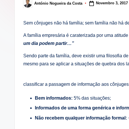
i
Novembro 3, 2017
António Nogueira da Costa
Posted
by
n
Sem cônjuges não há família; sem família não há d
g
A família empresária é caraterizada por uma atitu
.
um dia podem partir…”
p
Sendo parte da família, deve existir uma filosofia 
t
mesmo para se aplicar a situações de quebra dos l
classificar a passagem de informação aos cônjuges
Bem informados:
5% das situações;
Informados de uma forma genérica e inform
Não recebem qualquer informação formal: