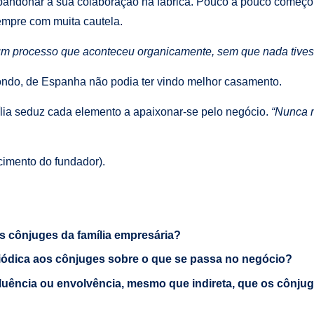
bandonar a sua colaboração na fábrica. Pouco a pouco começou 
mpre com muita cautela.
 num processo que aconteceu organicamente, sem que nada tive
ondo, de Espanha não podia ter vindo melhor casamento.
ília seduz cada elemento a apaixonar-se pelo negócio.
“Nunca m
imento do fundador).
 cônjuges da família empresária?
iódica aos cônjuges sobre o que se passa no negócio?
luência ou envolvência, mesmo que indireta, que os cônj