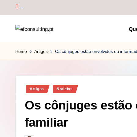
-
Skip
to
Qu
content
e
f
Home
Artigos
Os cônjuges estão envolvidos ou informad
c
o
Posted
n
Artigos
Notícias
in
Os cônjuges estão 
s
u
familiar
lt