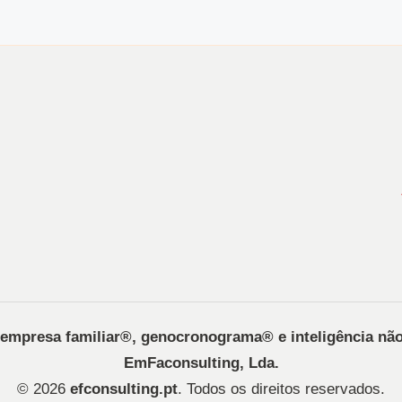
, empresa familiar®️, genocronograma®️ e inteligência nã
EmFaconsulting, Lda.
© 2026
efconsulting.pt
. Todos os direitos reservados.