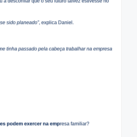
a desconfiar que o seu futuro talvez estivesse no
sse sido planeado”
, explica Daniel.
e tinha passado pela cabeça trabalhar na empresa
uges podem exercer na emp
resa familiar?