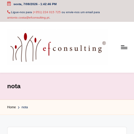
sexta, 7/08/2026
-
1:42:46 PM
Skip
Ligue-nos para
(+351) 224 015 725
ou envie-nos um email para
antonio.costa@efconsulting.pt
.
to
content
e
f
nota
c
o
Home
nota
n
s
u