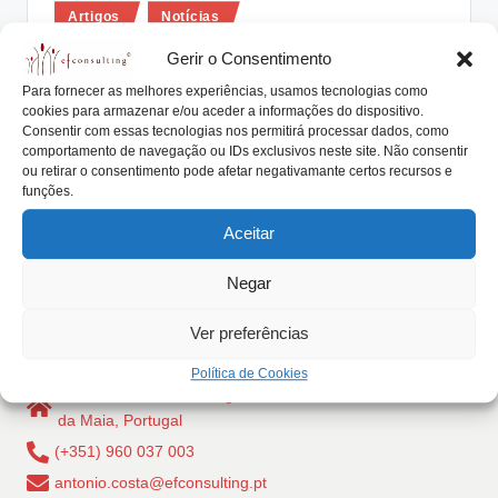
Posted
lt
Artigos
Notícias
in
i
Os cônjuges estão envolvidos ou
Gerir o Consentimento
informados sobre a empresa familiar
n
Para fornecer as melhores experiências, usamos tecnologias como
cookies para armazenar e/ou aceder a informações do dispositivo.
g
António Nogueira da Costa
Novembro 3, 2017
Consentir com essas tecnologias nos permitirá processar dados, como
Posted
by
comportamento de navegação ou IDs exclusivos neste site. Não consentir
Sem cônjuges não há família; sem família não há
.
ou retirar o consentimento pode afetar negativamante certos recursos e
descendência; sem descendência não há
funções.
p
continuidade…
Aceitar
t
Read More
Negar
Ver preferências
Política de Cookies
Rua Dr Carlos Pires Felgueiras, 206 - 1, 4470-157 Cidade
da Maia, Portugal
(+351) 960 037 003
antonio.costa@efconsulting.pt