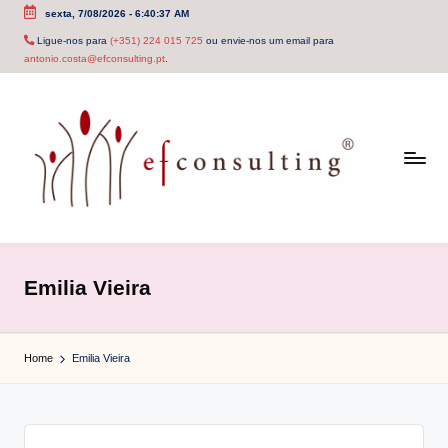
sexta, 7/08/2026
-
6:40:37 AM
Skip
Ligue-nos para
(+351) 224 015 725
ou envie-nos um email para
antonio.costa@efconsulting.pt
.
to
content
e
f
Emilia Vieira
c
o
Home
Emilia Vieira
n
s
u