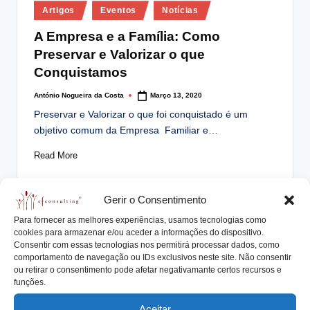
Posted
lt
Artigos
Eventos
Notícias
in
i
A Empresa e a Família: Como
Preservar e Valorizar o que
n
Conquistamos
g
António Nogueira da Costa
Março 13, 2020
.
Posted
by
Preservar e Valorizar o que foi conquistado é um
p
objetivo comum da Empresa Familiar e…
t
Read More
Gerir o Consentimento
Posted
Para fornecer as melhores experiências, usamos tecnologias como
Artigos
Notícias
in
cookies para armazenar e/ou aceder a informações do dispositivo.
Invista em Valor, o Tempo trabalha a
Consentir com essas tecnologias nos permitirá processar dados, como
comportamento de navegação ou IDs exclusivos neste site. Não consentir
seu Favor
ou retirar o consentimento pode afetar negativamante certos recursos e
funções.
António Nogueira da Costa
Fevereiro 20, 2020
Posted
by
OS MERCADOS FINANCEIROS OFERECEM MUITAS
Aceitar