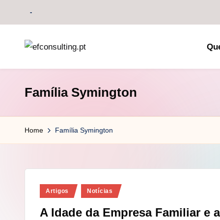
-
Skip
to
Qu
content
e
f
Família Symington
c
o
Home
Família Symington
n
s
u
Posted
Artigos
Notícias
in
lt
A Idade da Empresa Familiar e 