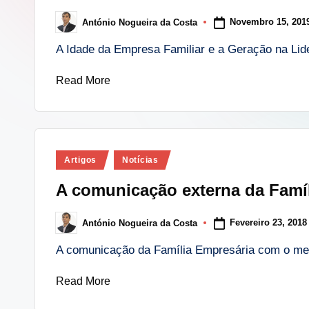
i
Novembro 15, 201
António Nogueira da Costa
Posted
n
by
A Idade da Empresa Familiar e a Geração na Lide
g
Read More
.
p
t
Posted
Artigos
Notícias
in
A comunicação externa da Famí
Fevereiro 23, 2018
António Nogueira da Costa
Posted
by
A comunicação da Família Empresária com o mei
Read More