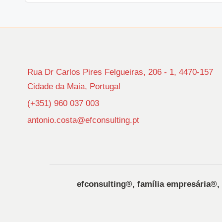
Rua Dr Carlos Pires Felgueiras, 206 - 1, 4470-157
Cidade da Maia, Portugal
(+351) 960 037 003
antonio.costa@efconsulting.pt
efconsulting®️, família empresária®️