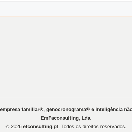
, empresa familiar®️, genocronograma®️ e inteligência nã
EmFaconsulting, Lda.
© 2026
efconsulting.pt
. Todos os direitos reservados.