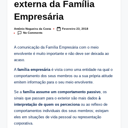
externa da Família
lt
i
Empresária
n
António Nogueira da Costa
Fevereiro 23, 2018
Posted
g
No Comments
by
.
A comunicação da Família Empresária com o meio
p
envolvente é muito importante e não deve ser deixada ao
acaso.
t
A
família empresária
é vista como uma entidade na qual o
comportamento dos seus membros ou a sua própria atitude
emitem informação para o seu meio envolvente.
Se a
família assume um comportamento passivo
, os
sinais que passam para o exterior são mais dados
à
interpretação de quem os perceciona
ou ao reflexo de
comportamentos individuais dos seus membros; estejam
eles em situações de vida pessoal ou representação
corporativa.