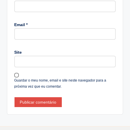
A
lt
Email
*
e
r
n
a
Site
ti
v
e
:
Guardar o meu nome, email e site neste navegador para a
próxima vez que eu comentar.