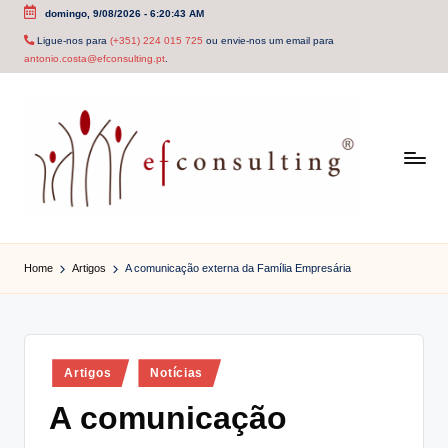
domingo, 9/08/2026
-
6:20:43 AM
Skip
Ligue-nos para
(+351) 224 015 725
ou envie-nos um email para
antonio.costa@efconsulting.pt
.
to
content
e
f
Home
Artigos
A comunicação externa da Família Empresária
c
o
n
Posted
Artigos
Notícias
in
s
A comunicação
u