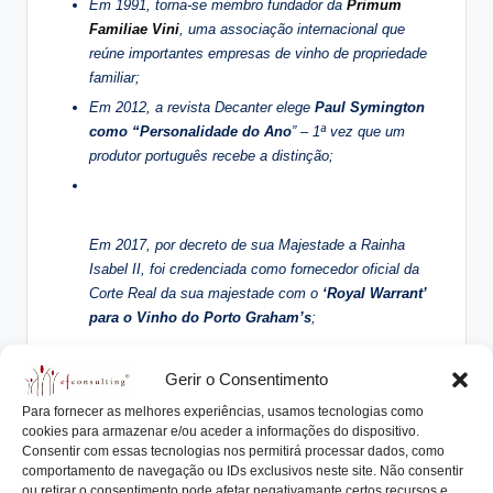
Em 1991, torna-se membro fundador da
Primum
Familiae Vini
, uma associação internacional que
reúne importantes empresas de vinho de propriedade
familiar;
Em 2012, a revista Decanter elege
Paul Symington
como “Personalidade do Ano
” – 1ª vez que um
produtor português recebe a distinção;
Em 2017, por decreto de sua Majestade a Rainha
Isabel II, foi credenciada como fornecedor oficial da
Corte Real da sua majestade com o
‘Royal Warrant’
para o Vinho do Porto Graham’s
;
Em 2017,
ofereceu uma ambulância aos Bombeiros
Gerir o Consentimento
Voluntários de Sabros
a: 10ª viatura doada pela
Para fornecer as melhores experiências, usamos tecnologias como
família a corporações de bombeiros da região do
cookies para armazenar e/ou aceder a informações do dispositivo.
Douro, nos últimos 10 anos;
Consentir com essas tecnologias nos permitirá processar dados, como
comportamento de navegação ou IDs exclusivos neste site. Não consentir
O
logotipo do grupo afirma-o como familiar e leva
ou retirar o consentimento pode afetar negativamante certos recursos e