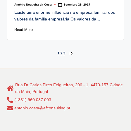
António Nogueira da Costa
Setembro 29, 2017
Posted
by
Existe uma enorme influência na empresa familiar dos
valores da família empresária Os valores da…
Read More
Paginação
1
2
3
NEXT
PAGE
dos
conteúdos
Rua Dr Carlos Pires Felgueiras, 206 - 1, 4470-157 Cidade
da Maia, Portugal
(+351) 960 037 003
antonio.costa@efconsulting.pt