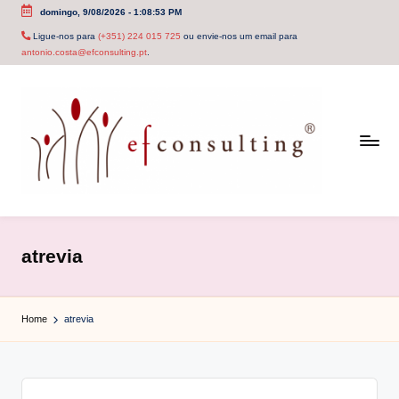
domingo, 9/08/2026
-
1:08:54 PM
Skip
Ligue-nos para
(+351) 224 015 725
ou envie-nos um email para
antonio.costa@efconsulting.pt
.
to
content
e
f
atrevia
c
o
Home
atrevia
n
s
u