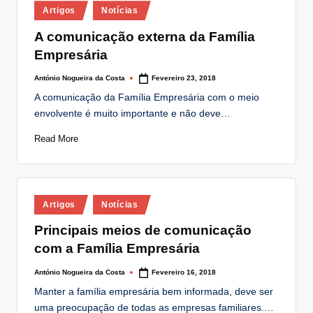
Posted
lt
Artigos
Notícias
in
i
A comunicação externa da Família
Empresária
n
g
António Nogueira da Costa
Fevereiro 23, 2018
Posted
by
A comunicação da Família Empresária com o meio
.
envolvente é muito importante e não deve…
p
Read More
t
Posted
Artigos
Notícias
in
Principais meios de comunicação
com a Família Empresária
António Nogueira da Costa
Fevereiro 16, 2018
Posted
by
Manter a família empresária bem informada, deve ser
uma preocupação de todas as empresas familiares.…