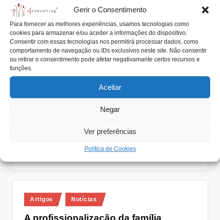
Read More
Gerir o Consentimento
Para fornecer as melhores experiências, usamos tecnologias como
cookies para armazenar e/ou aceder a informações do dispositivo.
Consentir com essas tecnologias nos permitirá processar dados, como
Posted
comportamento de navegação ou IDs exclusivos neste site. Não consentir
Artigos
Notícias
ou retirar o consentimento pode afetar negativamante certos recursos e
in
O protocolo familiar é uma ferramenta
funções.
anticonflitos
Aceitar
António Nogueira da Costa
Novembro 24, 2017
Posted
by
Negar
O protocolo familiar é uma ferramenta anticonflitos
indispensável em qualquer empresa familiar. A base
Ver preferências
estrutural…
Política de Cookies
Read More
Posted
Artigos
Notícias
in
A profissionalização da família