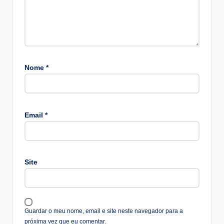
Nome
*
A
lt
Email
*
e
r
n
a
Site
ti
v
e
:
Guardar o meu nome, email e site neste navegador para a
próxima vez que eu comentar.