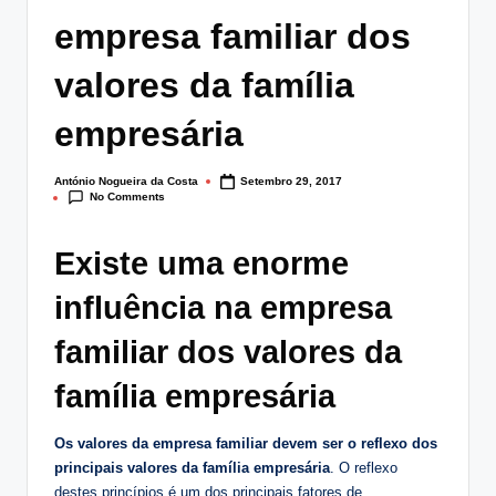
lt
empresa familiar dos
i
valores da família
n
empresária
g
.
António Nogueira da Costa
Setembro 29, 2017
Posted
p
No Comments
by
t
Existe uma enorme
influência na empresa
familiar dos valores da
família empresária
Os valores da empresa familiar devem ser o reflexo dos
principais valores da família empresária
. O reflexo
destes princípios é um dos principais fatores de