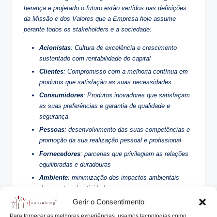
herança e projetado o futuro estão vertidos nas definições
da Missão e dos Valores que a Empresa hoje assume
perante todos os stakeholders e a sociedade:
Acionistas
: Cultura de excelência e crescimento
sustentado com rentabilidade do capital
Clientes
: Compromisso com a melhoria contínua em
produtos que satisfação as suas necessidades
Consumidores
: Produtos inovadores que satisfaçam
as suas preferências e garantia de qualidade e
segurança
Pessoas
: desenvolvimento das suas competências e
promoção da sua realização pessoal e profissional
Fornecedores
: parcerias que privilegiam as relações
equilibradas e duradouras
Ambiente
: minimização dos impactos ambientais
decorrentes da atividade
Sociedade
: apoio às comunidades onde estão
Gerir o Consentimento
inseridas, respeito pelo património cultural e ética
Para fornecer as melhores experiências, usamos tecnologias como