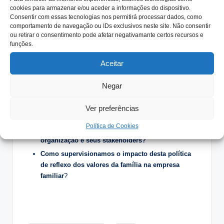
empresarial
cookies para armazenar e/ou aceder a informações do dispositivo.
Consentir com essas tecnologias nos permitirá processar dados, como
Para percecionar a história da Sogrape é necessário
comportamento de navegação ou IDs exclusivos neste site. Não consentir
ou retirar o consentimento pode afetar negativamante certos recursos e
revisitar o percurso de desenvolvimento do seu visionário
funções.
fundador e dos seus sucessores, que souberam prosseguir
com rigor e competência, no total respeito pelos valores
Aceitar
herdados.
Negar
Temas para Reflexão:
Quais são os principais valores da família que
Ver preferências
pretendemos se reflitam na empresa?
Política de Cookies
Esses valores da família são bem aceites pela
organização e seus stakeholders?
Como supervisionamos o impacto desta política
de reflexo dos valores da família na empresa
familiar
?