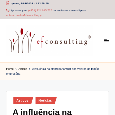
quinta, 6/08/2026
-
2:14:00 AM
Skip
Ligue-nos para
(+351) 224 015 725
ou envie-nos um email para
antonio.costa@efconsulting.pt
.
to
content
e
f
Home
Artigos
A influência na empresa familiar dos valores da família
empresária
c
o
n
Posted
Artigos
Notícias
s
in
A influência na
u