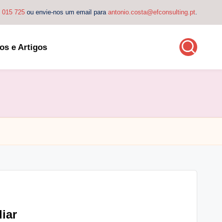
4 015 725
ou envie-nos um email para
antonio.costa@efconsulting.pt
.
os e Artigos
iar