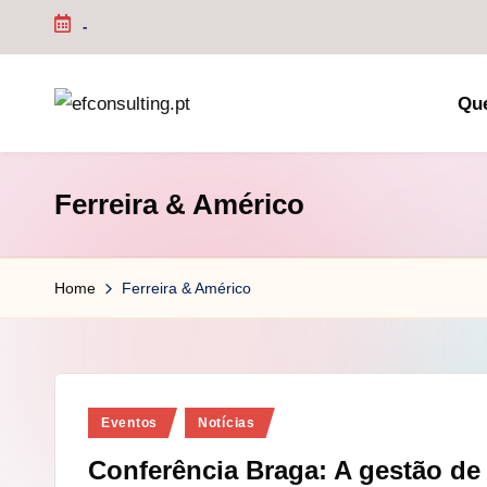
-
Skip
to
Qu
content
e
f
Ferreira & Américo
c
o
Home
Ferreira & Américo
n
s
u
Posted
Eventos
Notícias
in
lt
Conferência Braga: A gestão de 