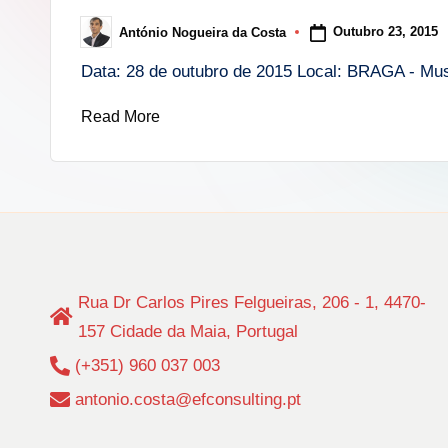
i
Outubro 23, 2015
António Nogueira da Costa
Posted
n
by
Data: 28 de outubro de 2015 Local: BRAGA - Mu
g
Read More
.
p
t
Rua Dr Carlos Pires Felgueiras, 206 - 1, 4470-
157 Cidade da Maia, Portugal
(+351) 960 037 003
antonio.costa@efconsulting.pt