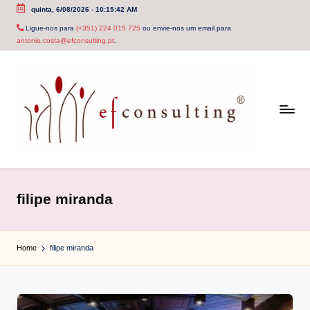
quinta, 6/08/2026
-
10:15:42 AM
Skip
Ligue-nos para
(+351) 224 015 725
ou envie-nos um email para
antonio.costa@efconsulting.pt
.
to
content
e
f
filipe miranda
c
o
Home
filipe miranda
n
s
u