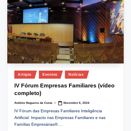
lt
i
n
g
.
p
t
Posted
Artigos
Eventos
Notícias
in
IV Fórum Empresas Familiares (vídeo
completo)
António Nogueira da Costa
Novembro 6, 2024
Posted
by
IV Fórum das Empresas Familiares Inteligência
Artificial: Impacto nas Empresas Familiares e nas
Famílias Empresárias®.…