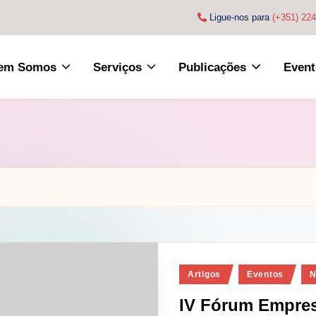
Ligue-nos para
(+351) 22
em Somos
Serviços
Publicações
Event
Posted
Artigos
Eventos
N
in
IV Fórum Empres