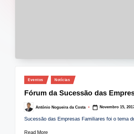
i
n
g
.
p
t
Posted
Eventos
Notícias
in
Fórum da Sucessão das Empres
Novembro 15, 201
António Nogueira da Costa
Posted
by
Sucessão das Empresas Familiares foi o tema 
Read More