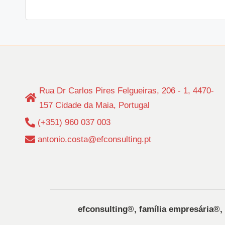
Rua Dr Carlos Pires Felgueiras, 206 - 1, 4470-
157 Cidade da Maia, Portugal
(+351) 960 037 003
antonio.costa@efconsulting.pt
efconsulting®️, família empresária®️