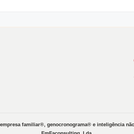
, empresa familiar®️, genocronograma®️ e inteligência nã
EmFaconsulting, Lda.