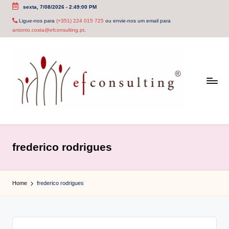
sexta, 7/08/2026
-
2:49:00 PM
Skip
Ligue-nos para
(+351) 224 015 725
ou envie-nos um email para
antonio.costa@efconsulting.pt
.
to
content
e
f
frederico rodrigues
c
o
Home
frederico rodrigues
n
s
u