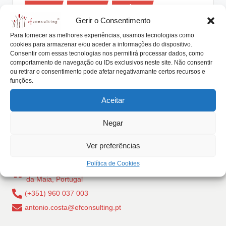
Posted
lt
Artigos
Eventos
Notícias
in
Gerir o Consentimento
i
“Sucessão é um tema sempre
Para fornecer as melhores experiências, usamos tecnologias como
sensível”
n
cookies para armazenar e/ou aceder a informações do dispositivo.
Consentir com essas tecnologias nos permitirá processar dados, como
g
António Nogueira da Costa
Outubro 5, 2015
Posted
comportamento de navegação ou IDs exclusivos neste site. Não consentir
by
Aos 36 anos, o empresário gere com um irmão e uma
ou retirar o consentimento pode afetar negativamante certos recursos e
.
funções.
irmã a empresa de…
p
Aceitar
Read More
t
Negar
Ver preferências
Política de Cookies
Rua Dr Carlos Pires Felgueiras, 206 - 1, 4470-157 Cidade
da Maia, Portugal
(+351) 960 037 003
antonio.costa@efconsulting.pt