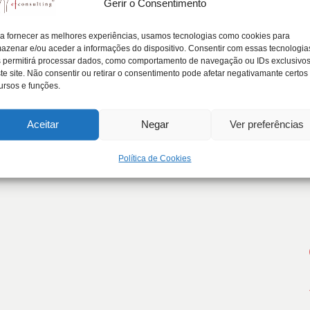
Gerir o Consentimento
s Familiares a 10 e 20 anos
a fornecer as melhores experiências, usamos tecnologias como cookies para
azenar e/ou aceder a informações do dispositivo. Consentir com essas tecnologia
 permitirá processar dados, como comportamento de navegação ou IDs exclusivo
te site. Não consentir ou retirar o consentimento pode afetar negativamante certos
ares esperam enfrentar a 10 e 20 anos devem…
ursos e funções.
Aceitar
Negar
Ver preferências
Política de Cookies