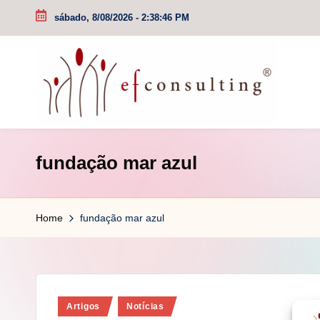
sábado, 8/08/2026
-
2:38:46 PM
Skip
to
content
e
fundação mar azul
f
c
Home
fundação mar azul
o
n
s
Posted
Artigos
Notícias
u