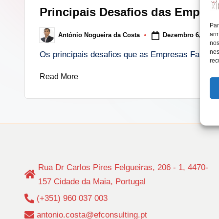
in
Principais Desafios das Empresa
lt
Par
arm
Dezembro 6, 2019
António Nogueira da Costa
i
Posted
nos
by
nes
Os principais desafios que as Empresas Famili
n
rec
Read More
g
.
p
t
Rua Dr Carlos Pires Felgueiras, 206 - 1, 4470-
157 Cidade da Maia, Portugal
(+351) 960 037 003
antonio.costa@efconsulting.pt