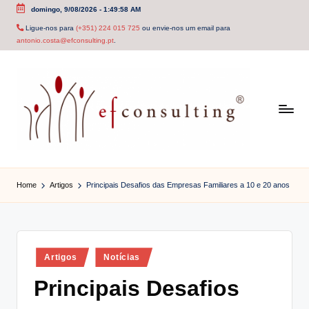
domingo, 9/08/2026
-
1:49:58 AM
Skip
Ligue-nos para
(+351) 224 015 725
ou envie-nos um email para
antonio.costa@efconsulting.pt
.
to
content
e
f
Home
Artigos
Principais Desafios das Empresas Familiares a 10 e 20 anos
c
o
n
Posted
Artigos
Notícias
in
s
Principais Desafios
u