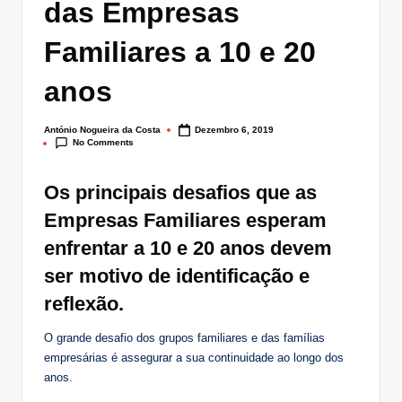
das Empresas
lt
i
Familiares a 10 e 20
n
anos
g
.
António Nogueira da Costa
Dezembro 6, 2019
Posted
No Comments
by
p
Os principais desafios que as
t
Empresas Familiares esperam
enfrentar a 10 e 20 anos devem
ser motivo de identificação e
reflexão.
O grande desafio dos grupos familiares e das famílias
empresárias é assegurar a sua continuidade ao longo dos
anos.