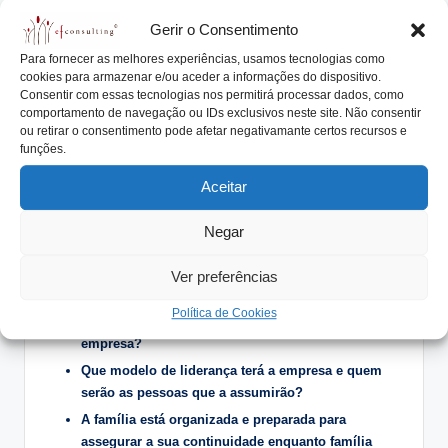
a
Fundação Mar Azul
(em 2017) focada nos assuntos
Gerir o Consentimento
do oceano e com o objetivo de auxiliar o país a
Para fornecer as melhores experiências, usamos tecnologias como
mobilizar a sociedade em torno da questão dos
cookies para armazenar e/ou aceder a informações do dispositivo.
oceanos (liderada pelo filho José).
Consentir com essas tecnologias nos permitirá processar dados, como
comportamento de navegação ou IDs exclusivos neste site. Não consentir
Este retrato ilustra de forma muito clara que esta família
ou retirar o consentimento pode afetar negativamante certos recursos e
funções.
empresária e o seu líder, souberam com o devido tempo
planear, preparar e implementar uma estratégia do grupo
Aceitar
empresarial e a continuidade do legado a nível da sucessão
na propriedade e na liderança dos negócios e da família
Negar
empresária.
Ver preferências
Temas para Reflexão:
Política de Cookies
Quem serão os próximos proprietários da
empresa?
Que modelo de liderança terá a empresa e quem
serão as pessoas que a assumirão?
A família está organizada e preparada para
assegurar a sua continuidade enquanto família