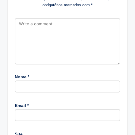
obrigatórios marcados com
*
Nome
*
A
lt
Email
*
e
r
n
a
Site