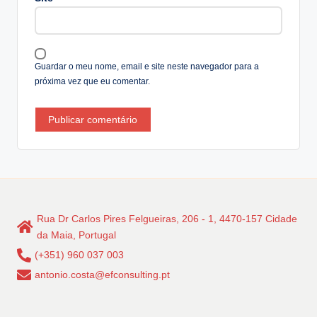
ti
v
e
:
Guardar o meu nome, email e site neste navegador para a
próxima vez que eu comentar.
Rua Dr Carlos Pires Felgueiras, 206 - 1, 4470-157 Cidade
da Maia, Portugal
(+351) 960 037 003
antonio.costa@efconsulting.pt