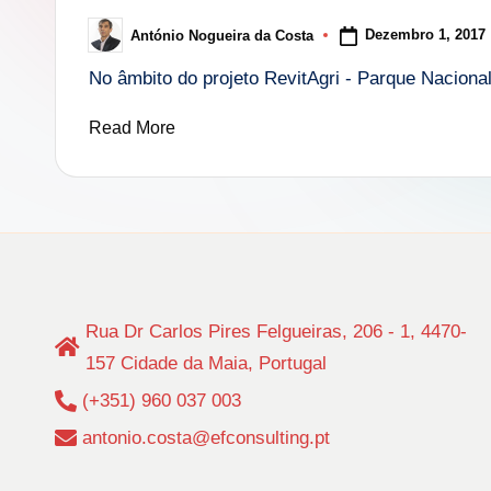
i
Dezembro 1, 2017
António Nogueira da Costa
Posted
n
by
No âmbito do projeto RevitAgri - Parque Nacion
g
Read More
.
p
t
Rua Dr Carlos Pires Felgueiras, 206 - 1, 4470-
157 Cidade da Maia, Portugal
(+351) 960 037 003
antonio.costa@efconsulting.pt