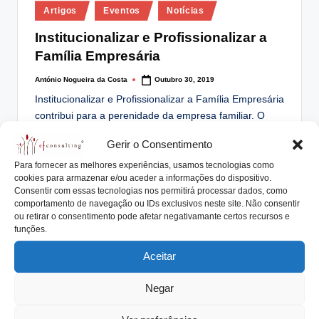
Posted
lt
Artigos
Eventos
Notícias
in
i
Institucionalizar e Profissionalizar a
Família Empresária
n
g
António Nogueira da Costa
Outubro 30, 2019
Posted
by
Institucionalizar e Profissionalizar a Família Empresária
.
contribui para a perenidade da empresa familiar. O
p
III…
Gerir o Consentimento
t
Read More
Para fornecer as melhores experiências, usamos tecnologias como
cookies para armazenar e/ou aceder a informações do dispositivo.
Consentir com essas tecnologias nos permitirá processar dados, como
comportamento de navegação ou IDs exclusivos neste site. Não consentir
ou retirar o consentimento pode afetar negativamante certos recursos e
Posted
Artigos
Notícias
funções.
in
III Fórum das Empresas Familiares –
Aceitar
Maia
Negar
António Nogueira da Costa
Outubro 11, 2019
Posted
by
III Fórum das Empresas Familiares O Contributo das