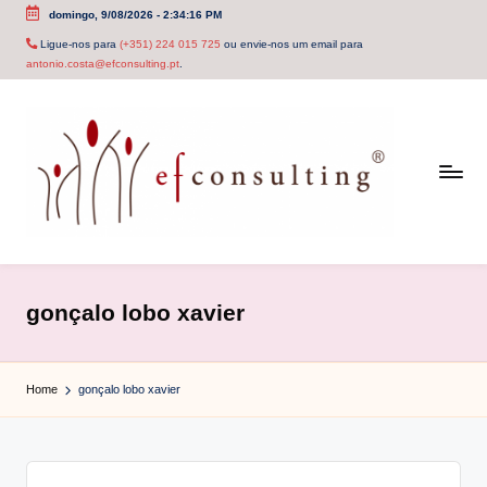
domingo, 9/08/2026
-
2:34:16 PM
Skip
Ligue-nos para
(+351) 224 015 725
ou envie-nos um email para
antonio.costa@efconsulting.pt
.
to
content
e
f
gonçalo lobo xavier
c
o
Home
gonçalo lobo xavier
n
s
u