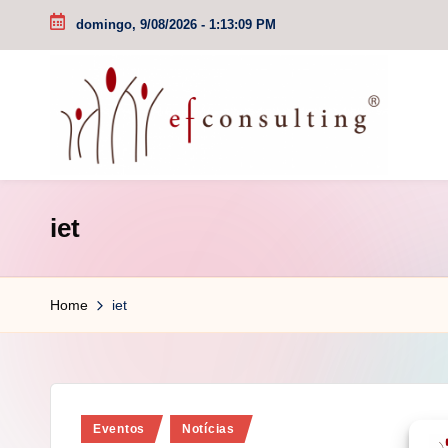
domingo, 9/08/2026
-
1:13:09 PM
Skip
to
content
e
iet
f
c
Home
iet
o
n
s
Posted
Eventos
Notícias
u