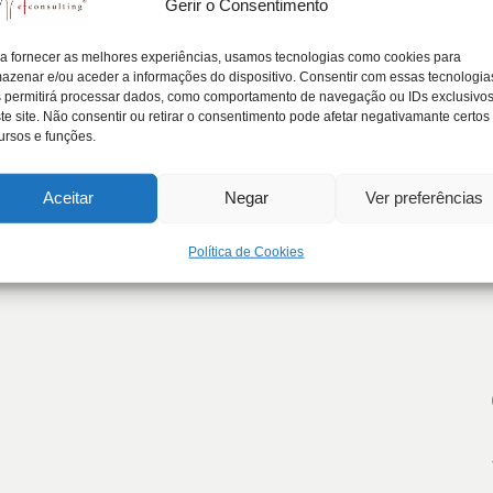
Gerir o Consentimento
te
a fornecer as melhores experiências, usamos tecnologias como cookies para
azenar e/ou aceder a informações do dispositivo. Consentir com essas tecnologia
 permitirá processar dados, como comportamento de navegação ou IDs exclusivo
te site. Não consentir ou retirar o consentimento pode afetar negativamante certos
 dias de trabalho em Amarante.…
ursos e funções.
Aceitar
Negar
Ver preferências
Política de Cookies