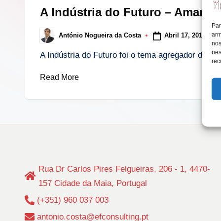
in
A Indústria do Futuro – Amaran
lt
Par
arm
Abril 17, 2016
António Nogueira da Costa
i
Posted
nos
by
nes
A Indústria do Futuro foi o tema agregador de 3
n
rec
Read More
g
.
p
t
Rua Dr Carlos Pires Felgueiras, 206 - 1, 4470-
157 Cidade da Maia, Portugal
(+351) 960 037 003
antonio.costa@efconsulting.pt