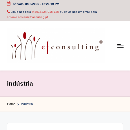
sábado, 8/08/2026
-
12:26:19 PM
Skip
Ligue-nos para
(+351) 224 015 725
ou envie-nos um email para
antonio.costa@efconsulting.pt
.
to
content
e
f
indústria
c
o
Home
indústria
n
s
u