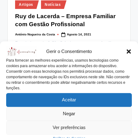
Posted
lt
Artigos
Notícias
in
i
Ruy de Lacerda – Empresa Familiar
com Gestão Profissional
n
g
António Nogueira da Costa
Agosto 14, 2021
Posted
by
Ruy de Lacerda & Cª., S.A. é uma empresa familiar
.
com Gestão Profissional Ruy de…
Gerir o Consentimento
p
Para fornecer as melhores experiências, usamos tecnologias como
Read More
t
cookies para armazenar e/ou aceder a informações do dispositivo.
Consentir com essas tecnologias nos permitirá processar dados, como
comportamento de navegação ou IDs exclusivos neste site. Não consentir
ou retirar o consentimento pode afetar negativamante certos recursos e
funções.
Posted
Eventos
Notícias
in
Aceitar
A Indústria do Futuro – Amarante
António Nogueira da Costa
Abril 17, 2016
Negar
Posted
by
A Indústria do Futuro foi o tema agregador de 3 dias
Ver preferências
de trabalho em Amarante.…