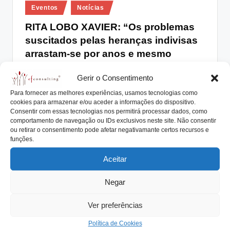
Posted
lt
Eventos
Notícias
in
i
RITA LOBO XAVIER: “Os problemas
suscitados pelas heranças indivisas
n
arrastam-se por anos e mesmo
g
décadas”
.
Gerir o Consentimento
António Nogueira da Costa
Outubro 1, 2015
Posted
p
Para fornecer as melhores experiências, usamos tecnologias como
by
A segunda conferência do ciclo “Empresas Familiares”,
cookies para armazenar e/ou aceder a informações do dispositivo.
t
organizada pelo JN e TSF, que decorre hoje,…
Consentir com essas tecnologias nos permitirá processar dados, como
comportamento de navegação ou IDs exclusivos neste site. Não consentir
Read More
ou retirar o consentimento pode afetar negativamante certos recursos e
funções.
Aceitar
Negar
Ver preferências
Política de Cookies