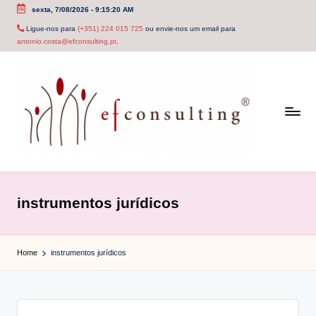
sexta, 7/08/2026
-
9:15:20 AM
Skip
Ligue-nos para
(+351) 224 015 725
ou envie-nos um email para
antonio.costa@efconsulting.pt
.
to
content
e
f
instrumentos jurídicos
c
o
Home
instrumentos jurídicos
n
s
u