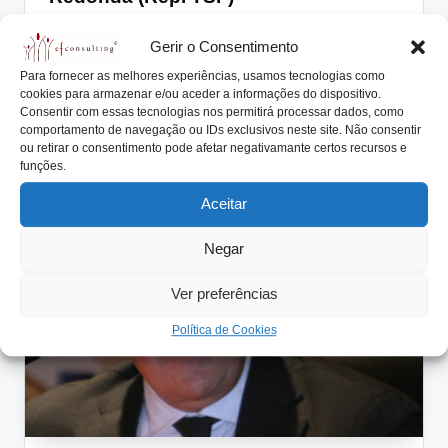
t
o
António Nogueira da Costa
Julho 10, 2015
Posted
Gerir o Consentimento
r
by
Reportagem dos empresários intervenientes na mesa
d
Para fornecer as melhores experiências, usamos tecnologias como
redonda da Conferência "Sucessão da Liderança nas
e
cookies para armazenar e/ou aceder a informações do dispositivo.
Empresas Familiares": Filipe…
Consentir com essas tecnologias nos permitirá processar dados, como
á
comportamento de navegação ou IDs exclusivos neste site. Não consentir
u
Read More
ou retirar o consentimento pode afetar negativamante certos recursos e
d
funções.
i
Aceitar
o
Negar
Ver preferências
Política de Cookies