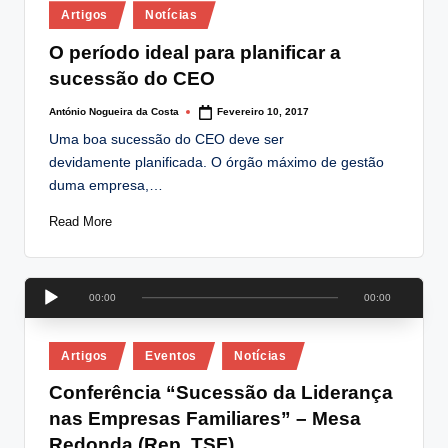
Posted
lt
Artigos
Notícias
in
i
O período ideal para planificar a
sucessão do CEO
n
g
António Nogueira da Costa
Fevereiro 10, 2017
Posted
by
Uma boa sucessão do CEO deve ser
.
devidamente planificada. O órgão máximo de gestão
p
duma empresa,…
t
Read More
R
00:00
00:00
e
p
Posted
Artigos
Eventos
Notícias
r
in
o
Conferência “Sucessão da Liderança
d
nas Empresas Familiares” – Mesa
u
Redonda (Rep. TSF)