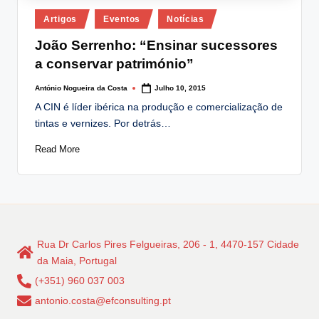
Posted
Artigos
Eventos
Notícias
in
João Serrenho: “Ensinar sucessores
a conservar património”
António Nogueira da Costa
Julho 10, 2015
Posted
by
A CIN é líder ibérica na produção e comercialização de
tintas e vernizes. Por detrás…
Read More
Rua Dr Carlos Pires Felgueiras, 206 - 1, 4470-157 Cidade
da Maia, Portugal
(+351) 960 037 003
antonio.costa@efconsulting.pt