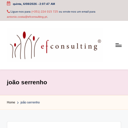
quinta, 6/08/2026
-
2:07:47 AM
Skip
Ligue-nos para
(+351) 224 015 725
ou envie-nos um email para
antonio.costa@efconsulting.pt
.
to
content
e
f
joão serrenho
c
o
Home
joão serrenho
n
s
u