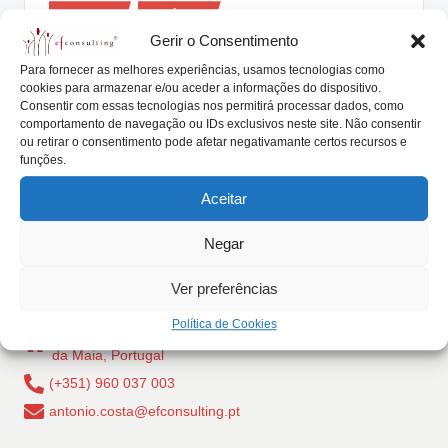
Posted
lt
Eventos
Notícias
in
Gerir o Consentimento
i
Curso Consultores Empresa Familiar
Para fornecer as melhores experiências, usamos tecnologias como
Barcelona 2018
n
cookies para armazenar e/ou aceder a informações do dispositivo.
Consentir com essas tecnologias nos permitirá processar dados, como
g
António Nogueira da Costa
Março 17, 2018
Posted
comportamento de navegação ou IDs exclusivos neste site. Não consentir
by
11ª edição do Curso para Consultores Empresa
ou retirar o consentimento pode afetar negativamante certos recursos e
.
funções.
Familiar, em Barcelona, terminou dia 16 de março.…
p
Aceitar
Read More
t
Negar
Ver preferências
Política de Cookies
Rua Dr Carlos Pires Felgueiras, 206 - 1, 4470-157 Cidade
da Maia, Portugal
(+351) 960 037 003
antonio.costa@efconsulting.pt