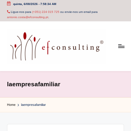
quinta, 6/08/2026
-
7:58:34 AM
Skip
Ligue-nos para
(+351) 224 015 725
ou envie-nos um email para
antonio.costa@efconsulting.pt
.
to
content
e
f
laempresafamiliar
c
o
Home
laempresafamiliar
n
s
u