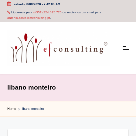
sábado, 8/08/2026
-
7:42:03 AM
Skip
Ligue-nos para
(+351) 224 015 725
ou envie-nos um email para
antonio.costa@efconsulting.pt
.
to
content
e
f
libano monteiro
c
o
Home
libano monteiro
n
s
u