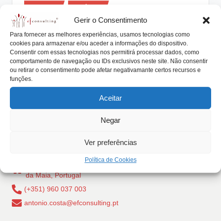
Posted
lt
Eventos
Notícias
in
Gerir o Consentimento
i
Seminário ACEGE: A Sucessão na
Para fornecer as melhores experiências, usamos tecnologias como
Empresa Familiar
n
cookies para armazenar e/ou aceder a informações do dispositivo.
Consentir com essas tecnologias nos permitirá processar dados, como
g
António Nogueira da Costa
Novembro 27, 2018
Posted
comportamento de navegação ou IDs exclusivos neste site. Não consentir
by
Seminário ACEGE - A Sucessão na Empresa Familiar:
ou retirar o consentimento pode afetar negativamante certos recursos e
.
funções.
A vontade da Família e as Implicações…
p
Aceitar
Read More
t
Negar
Ver preferências
Política de Cookies
Rua Dr Carlos Pires Felgueiras, 206 - 1, 4470-157 Cidade
da Maia, Portugal
(+351) 960 037 003
antonio.costa@efconsulting.pt