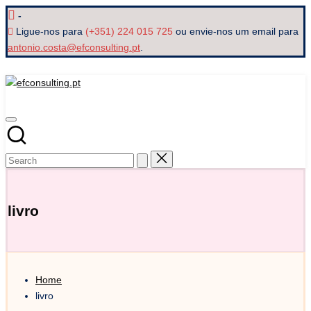
Skip
-
to
Ligue-nos para
(+351) 224 015 725
ou envie-nos um email para
content
antonio.costa@efconsulting.pt
.
efconsulting.pt
livro
Home
livro