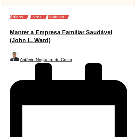
Posted
Artigos
Livros
Notícias
in
Manter a Empresa Familiar Saudável
(John L. Ward)
Posted
António Nogueira da Costa
by