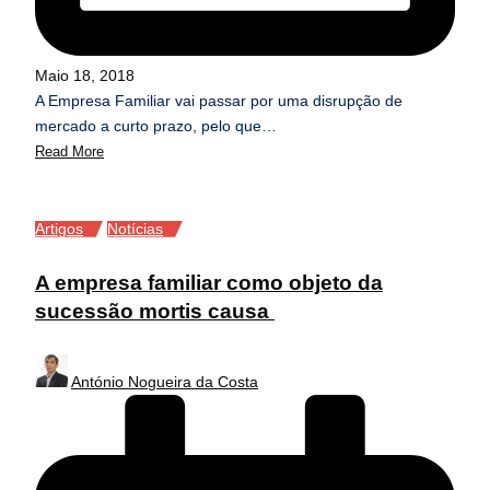
Maio 18, 2018
A Empresa Familiar vai passar por uma disrupção de
mercado a curto prazo, pelo que…
Read More
Posted
Artigos
Notícias
in
A empresa familiar como objeto da
sucessão mortis causa
Posted
António Nogueira da Costa
by