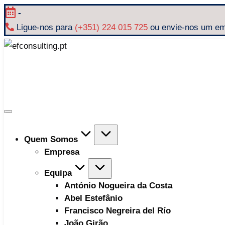
Skip
-
to
Ligue-nos para
(+351) 224 015 725
ou envie-nos um em
content
efconsulting.pt
Quem Somos
Empresa
Equipa
António Nogueira da Costa
Abel Estefânio
Francisco Negreira del Río
João Girão