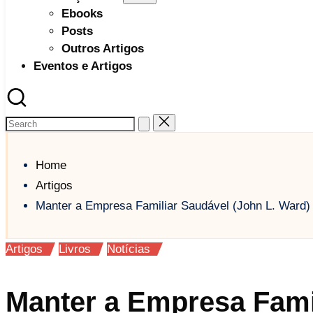
Ebooks
Posts
Outros Artigos
Eventos e Artigos
Home
Artigos
Manter a Empresa Familiar Saudável (John L. Ward)
Posted
Artigos
Livros
Notícias
in
Manter a Empresa Famil