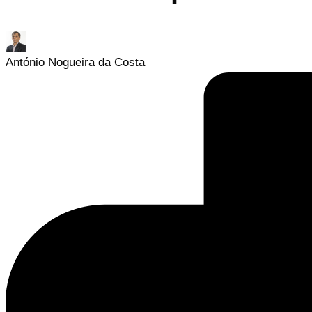
Posted
by
António Nogueira da Costa