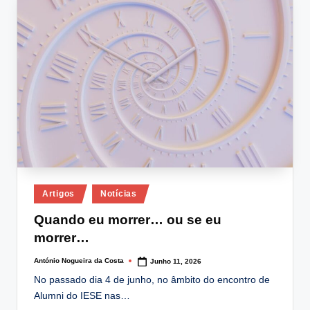
lt
i
n
g
.
p
t
Posted
Artigos
Notícias
in
Quando eu morrer… ou se eu
morrer…
António Nogueira da Costa
Junho 11, 2026
Posted
by
No passado dia 4 de junho, no âmbito do encontro de
Alumni do IESE nas…