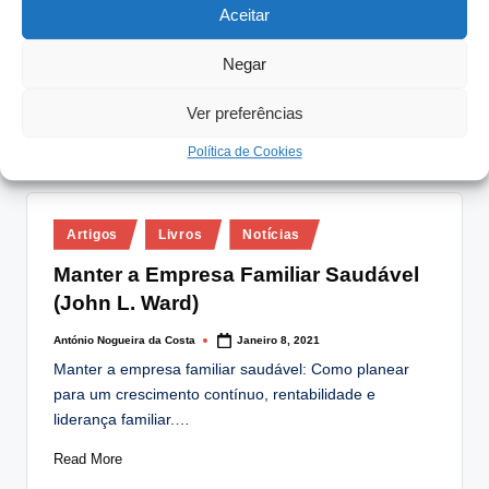
Aceitar
António Nogueira da Costa
Abril 1, 2022
Posted
by
Líder de Empresa Familiar anuncia a sua decisão de
Negar
se reformar (2022/04/01) (Imperdível)
https://vimeo.com/694795323/8cfab73837
Ver preferências
Read More
Política de Cookies
Posted
Artigos
Livros
Notícias
in
Manter a Empresa Familiar Saudável
(John L. Ward)
António Nogueira da Costa
Janeiro 8, 2021
Posted
by
Manter a empresa familiar saudável: Como planear
para um crescimento contínuo, rentabilidade e
liderança familiar.…
Read More