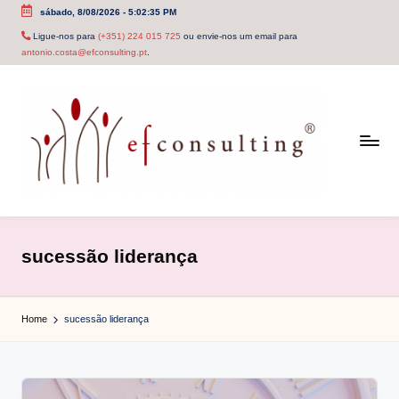
sábado, 8/08/2026
-
5:02:36 PM
Skip
Ligue-nos para
(+351) 224 015 725
ou envie-nos um email para
antonio.costa@efconsulting.pt
.
to
content
e
f
sucessão liderança
c
o
Home
sucessão liderança
n
s
u