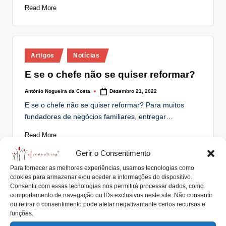
Read More
Posted
Artigos
Notícias
in
E se o chefe não se quiser reformar?
António Nogueira da Costa
Dezembro 21, 2022
Posted
by
E se o chefe não se quiser reformar? Para muitos
fundadores de negócios familiares, entregar…
Read More
Gerir o Consentimento
Para fornecer as melhores experiências, usamos tecnologias como
cookies para armazenar e/ou aceder a informações do dispositivo.
Posted
Artigos
Notícias
Consentir com essas tecnologias nos permitirá processar dados, como
in
comportamento de navegação ou IDs exclusivos neste site. Não consentir
Líder de Empresa Familiar anuncia a
ou retirar o consentimento pode afetar negativamante certos recursos e
decisão de se Reformar
funções.