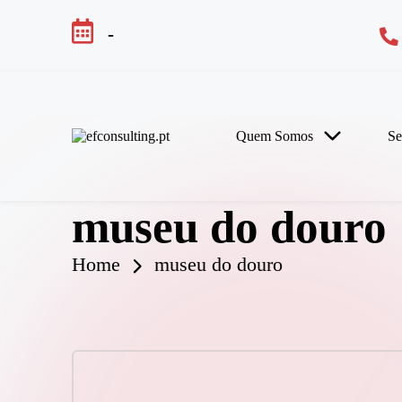
-
Skip
to
content
Quem Somos
Se
e
f
c
o
museu do douro
n
s
u
Home
museu do douro
lt
i
n
g
.
p
t