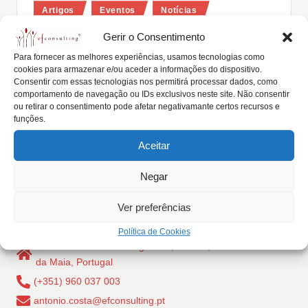
Posted
lt
Artigos
Eventos
Notícias
in
i
Projeto RevitAgri – Parque Nacional
Gerir o Consentimento
da Peneda Gerês e os Negócios
n
Para fornecer as melhores experiências, usamos tecnologias como
Familiares
cookies para armazenar e/ou aceder a informações do dispositivo.
g
Consentir com essas tecnologias nos permitirá processar dados, como
comportamento de navegação ou IDs exclusivos neste site. Não consentir
António Nogueira da Costa
Dezembro 1, 2017
.
Posted
ou retirar o consentimento pode afetar negativamante certos recursos e
by
No âmbito do projeto RevitAgri - Parque Nacional
funções.
p
Peneda Gerês, no dia 13 de dezembro,…
t
Aceitar
Read More
Negar
Ver preferências
Política de Cookies
Rua Dr Carlos Pires Felgueiras, 206 - 1, 4470-157 Cidade
da Maia, Portugal
(+351) 960 037 003
antonio.costa@efconsulting.pt