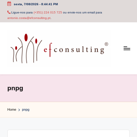
sexta, 7/08/2026
-
8:44:41 PM
Skip
Ligue-nos para
(+351) 224 015 725
ou envie-nos um email para
antonio.costa@efconsulting.pt
.
to
content
e
f
pnpg
c
o
Home
pnpg
n
s
u