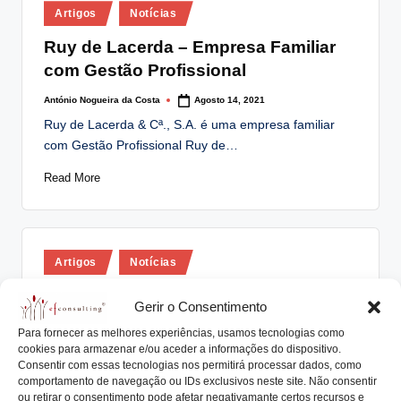
Posted
lt
Artigos
Notícias
in
i
Ruy de Lacerda – Empresa Familiar
com Gestão Profissional
n
g
António Nogueira da Costa
Agosto 14, 2021
Posted
by
Ruy de Lacerda & Cª., S.A. é uma empresa familiar
.
com Gestão Profissional Ruy de…
p
Read More
t
Posted
Artigos
Notícias
in
A Sucessão na liderança e na
Gerir o Consentimento
propriedade das empresas familiares
Para fornecer as melhores experiências, usamos tecnologias como
em debate no BBVA
cookies para armazenar e/ou aceder a informações do dispositivo.
Consentir com essas tecnologias nos permitirá processar dados, como
António Nogueira da Costa
Abril 18, 2019
Posted
comportamento de navegação ou IDs exclusivos neste site. Não consentir
by
A Sucessão na liderança e na propriedade das
ou retirar o consentimento pode afetar negativamante certos recursos e