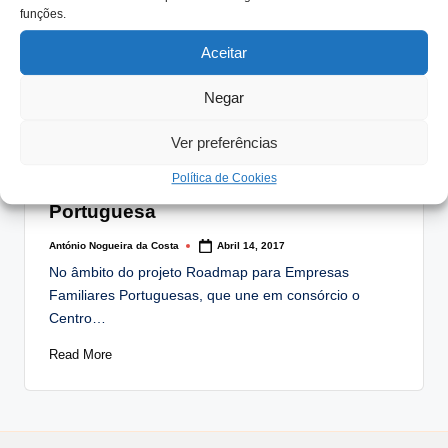
funções.
empresas familiares foi o tema base da…
Aceitar
Read More
Negar
Ver preferências
Posted
Artigos
Notícias
in
Política de Cookies
Roadmap para Empresas Familiares
Portuguesa
António Nogueira da Costa
Abril 14, 2017
Posted
by
No âmbito do projeto Roadmap para Empresas
Familiares Portuguesas, que une em consórcio o
Centro…
Read More