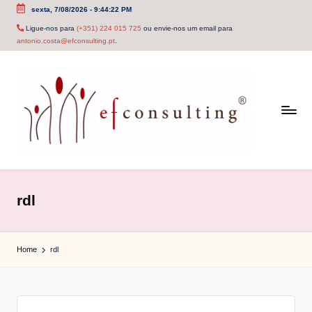
sexta, 7/08/2026
-
9:44:22 PM
Skip
Ligue-nos para
(+351) 224 015 725
ou envie-nos um email para
antonio.costa@efconsulting.pt
.
to
content
e
f
rdl
c
o
Home
rdl
n
s
u