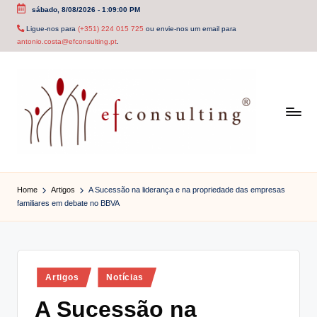
sábado, 8/08/2026
-
1:09:00 PM
Skip
Ligue-nos para
(+351) 224 015 725
ou envie-nos um email para
antonio.costa@efconsulting.pt
.
to
content
e
f
Home
Artigos
A Sucessão na liderança e na propriedade das empresas
familiares em debate no BBVA
c
o
n
Posted
Artigos
Notícias
s
in
A Sucessão na
u