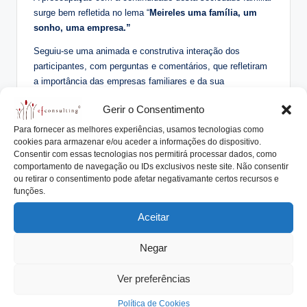
surge bem refletida no lema “
Meireles uma família, um
sonho, uma empresa.”
Seguiu-se uma animada e construtiva interação dos
participantes, com perguntas e comentários, que refletiram
a importância das empresas familiares e da sua
continuidadedo bem como da atenção que as entidades
Gerir o Consentimento
europeias e nacionais devem dedicar a estas sociedades
que dinamizam a economia do espaço europeu.
Para fornecer as melhores experiências, usamos tecnologias como
cookies para armazenar e/ou aceder a informações do dispositivo.
O BBVA acaba de passar por um processo de sucessão
Consentir com essas tecnologias nos permitirá processar dados, como
do seu Presidente.
comportamento de navegação ou IDs exclusivos neste site. Não consentir
ou retirar o consentimento pode afetar negativamante certos recursos e
Em
funções.
novembro de 2018 o Conselho de Administração do BBVA,
Aceitar
banco cujas origens remontam a 1857, aprovou por
unanimidade o plano de sucessão do seu presidente,
Negar
designando Carlos Torres Vila como sucessor de Francisco
González. Esta sucessão assegura a continuidade do
Ver preferências
processo de transformação que colocou o banco na
vanguarda da indústria financeira global.
Política de Cookies