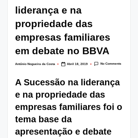
lt
liderança e na
i
propriedade das
n
empresas familiares
g
.
em debate no BBVA
p
No Comments
António Nogueira da Costa
Abril 18, 2019
t
Posted
by
A Sucessão na liderança
e na propriedade das
empresas familiares foi o
tema base da
apresentação e debate