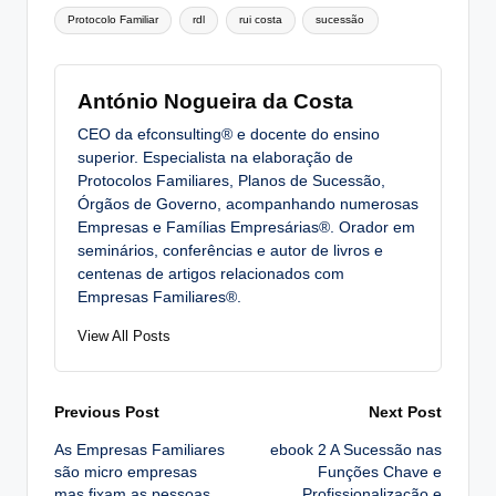
Protocolo Familiar
rdl
rui costa
sucessão
António Nogueira da Costa
CEO da efconsulting® e docente do ensino
superior. Especialista na elaboração de
Protocolos Familiares, Planos de Sucessão,
Órgãos de Governo, acompanhando numerosas
Empresas e Famílias Empresárias®. Orador em
seminários, conferências e autor de livros e
centenas de artigos relacionados com
Empresas Familiares®.
View All Posts
Post
Previous Post
Next Post
As Empresas Familiares
ebook 2 A Sucessão nas
navigation
são micro empresas
Funções Chave e
mas fixam as pessoas
Profissionalização e