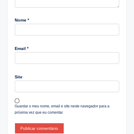
Nome
*
A
lt
Email
*
e
r
n
a
Site
ti
v
e
:
Guardar o meu nome, email e site neste navegador para a
próxima vez que eu comentar.